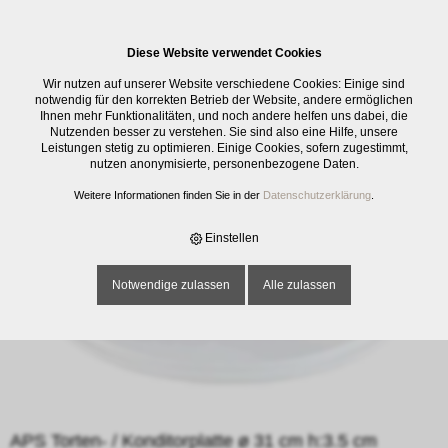
0
Diese Website verwendet Cookies
E-SHOP
›
KÜCHENMATERIAL
›
BACKEN
›
ZUBEHÖR BACKEN
›
APS
Wir nutzen auf unserer Website verschiedene Cookies: Einige sind
TORTEN- / KONDITORPLATTE Ø 31 CM H:3.5 CM
notwendig für den korrekten Betrieb der Website, andere ermöglichen
Ihnen mehr Funktionalitäten, und noch andere helfen uns dabei, die
Nutzenden besser zu verstehen. Sie sind also eine Hilfe, unsere
Leistungen stetig zu optimieren. Einige Cookies, sofern zugestimmt,
nutzen anonymisierte, personenbezogene Daten.
Weitere Informationen finden Sie in der
Datenschutzerklärung
.
Einstellen
Notwendige zulassen
Alle zulassen
APS Torten- / Konditorplatte ø 31 cm h:3.5 cm