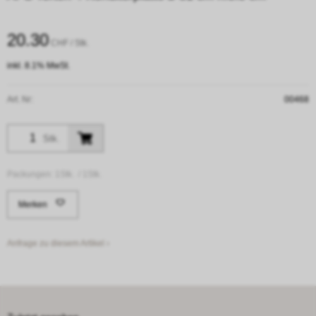
20.30
CHF
/ Stk.
inkl. 8.1% MwSt.
Art. Nr:
00468
Stk.
Packungen:
1Stk. /
1Stk.
Merken
Anfrage zu diesem Artikel ›