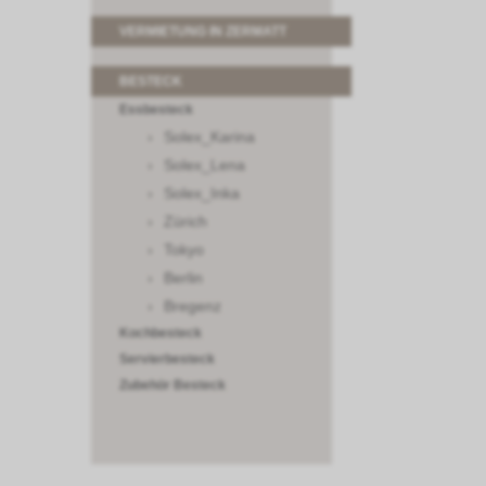
VERMIETUNG IN ZERMATT
BESTECK
Essbesteck
Solex_Karina
Solex_Lena
Solex_Inka
Zürich
Tokyo
Berlin
Bregenz
Kochbesteck
Servierbesteck
Zubehör Besteck