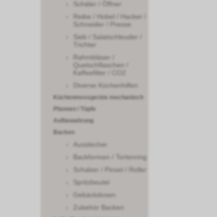
Schäler / Öffner
Reibe / Hobel / Hacker /
Schneider / Presse
Sieb / Salatschleuder /
Trichter
Rahmbläser /
Quetschflaschen /
Kaffeefilter / CO2
Diverse Küchenhilfen
Küchenmessgeräte mechanisch
Pfannen / Töpfe
Aufbewahrung
Backen
Ausstecher
Backformen / Tortenring
Schaber / Pinsel / Roller
Spritzbeutel
Gebäckdosen
Zubehör Backen