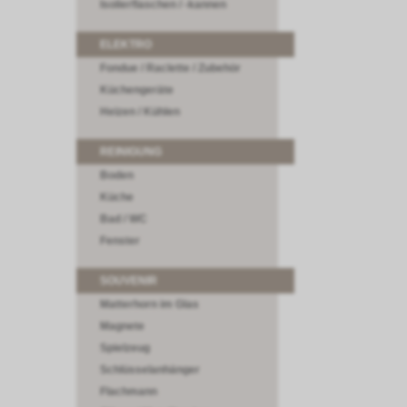
Isolierflaschen / -kannen
ELEKTRO
Fondue / Raclette / Zubehör
Küchengeräte
Heizen / Kühlen
REINIGUNG
Boden
Küche
Bad / WC
Fenster
SOUVENIR
Matterhorn im Glas
Magnete
Spielzeug
Schlüsselanhänger
Flachmann