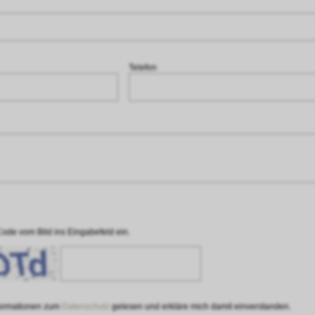
Telefon
Code vom Bild ins Eingabefeld ein.
nformationen zum
Datenschutz
gelesen und erkläre mich damit einverstanden.