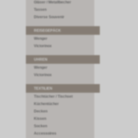
Gläser / Metallbecher
Tassen
Diverse Souvenir
REISEGEPÄCK
Wenger
Victorinox
UHREN
Wenger
Victorinox
TEXTILIEN
Tischtücher / Tischset
Küchentücher
Decken
Kissen
Socken
Accessoires