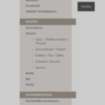
Maniküre
Ersatzteile
Zubehör Schneidwaren
GASTRO
GastroNorm
Service
Salz- / Pfeffermühlen /
Streuer
Servierbrett / Tablett
Kaffee / Tee / Säfte
Zubehör Service
Ascher
Buffet
Bar
Körbe
KÜCHENMATERIAL
Küchenhilfe mechanisch