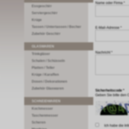
Name oder Firma *
Essgeschirr
Serviergeschirr
Krüge
Tassen / Untertassen / Becher
E-Mail-Adresse *
Zubehör Geschirr
GLASWAREN
Nachricht *
Trinkgläser
Schalen / Schüsseln
Platten / Teller
Krüge / Karaffen
Dosen / Dekorationen
Zubehör Glaswaren
Sicherheitscode *
Geben Sie bitte den 
SCHNEIDWAREN
Kochmesser
Taschenmesser
Scheren
Ich habe die I