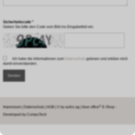
Sicherheitscode *
Geben Sie bitte den Code vom Bild ins Eingabefeld ein.
Ich habe die Informationen zum
Datenschutz
gelesen und erkläre mich
damit einverstanden.
®
Impressum
|
Datenschutz
|
AGB
| © by
aufco ag
|
blue office
E-Shop -
Developed by
CompuTech