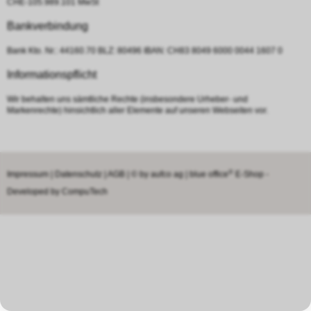
CHE-105.989.101 MwSt
Bankverbindung
Bank Kto. Nr.: 44160.70 BLZ: 80496 IBAN: CH83 8049 6000 0044 1607 0
Informationspflicht
Wir behalten uns sämtliche Rechte (insbesondere Urheber- und
Markenrechte) hinsichtlich aller Elemente auf unseren Webseiten vor.
®
Impressum
|
Datenschutz
|
AGB
| © by
aufco ag
|
blue office
E-Shop -
Developed by
CompuTech