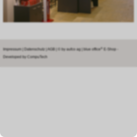
®
Impressum
|
Datenschutz
|
AGB
| © by
aufco ag
|
blue office
E-Shop -
Developed by
CompuTech