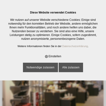
0
Diese Website verwendet Cookies
Herzlich willkommen in unserem E-Shop
Wir nutzen auf unserer Website verschiedene Cookies: Einige sind
notwendig für den korrekten Betrieb der Website, andere ermöglichen
Über unsere Warengruppe finden Sie einfach zu den Artikeln, bei Fragen
Ihnen mehr Funktionalitäten, und noch andere helfen uns dabei, die
geben wir gerne auch telefonisch Auskunft.
Nutzenden besser zu verstehen. Sie sind also eine Hilfe, unsere
Leistungen stetig zu optimieren. Einige Cookies, sofern zugestimmt,
Lieferung ins Ausland nur gegen Anfrage.
nutzen anonymisierte, personenbezogene Daten.
Weitere Informationen finden Sie in der
Datenschutzerklärung
.
Ihr Team aufco ag
Einstellen
Notwendige zulassen
Alle zulassen