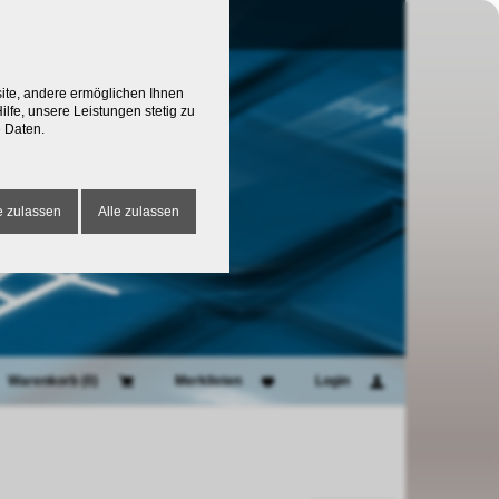
site, andere ermöglichen Ihnen
lfe, unsere Leistungen stetig zu
 Daten.
 zulassen
Alle zulassen
Warenkorb (
0
)
Merklisten
Login