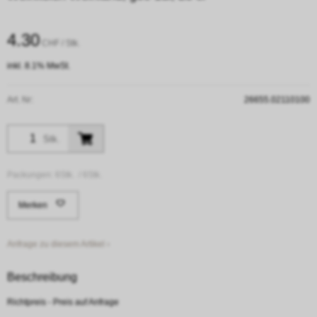
4.30
CHF
/ Stk.
inkl. 8.1% MwSt.
Art. Nr:
26655.02110100
Stk.
Packungen:
6Stk. /
6Stk.
Merken
Anfrage zu diesem Artikel ›
Beschreibung
Richtpreis - Preis auf Anfrage