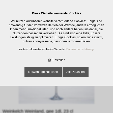
0
Diese Website verwendet Cookies
E-SHOP
›
GLASWAREN
›
TRINKGLÄSER
›
WEINKELCH WEINLAND, GEE
Wir nutzen auf unserer Website verschiedene Cookies: Einige sind
1DL, 23 CL
notwendig für den korrekten Betrieb der Website, andere ermöglichen
Ihnen mehr Funktionalitäten, und noch andere helfen uns dabei, die
Nutzenden besser zu verstehen. Sie sind also eine Hilfe, unsere
Leistungen stetig zu optimieren. Einige Cookies, sofern zugestimmt,
nutzen anonymisierte, personenbezogene Daten.
Weitere Informationen finden Sie in der
Datenschutzerklärung
.
Einstellen
Notwendige zulassen
Alle zulassen
Weinkelch Weinland, gee 1dl, 23 cl