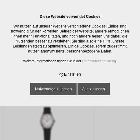
0
Diese Website verwendet Cookies
Wenger
Wir nutzen auf unserer Website verschiedene Cookies: Einige sind
notwendig für den korrekten Betrieb der Website, andere ermöglichen
Ihnen mehr Funktionalitäten, und noch andere helfen uns dabei, die
10
Artikel pro Seite
Nutzenden besser zu verstehen. Sie sind also eine Hilfe, unsere
Leistungen stetig zu optimieren. Einige Cookies, sofern zugestimmt,
nutzen anonymisierte, personenbezogene Daten.
Sortieren nach:
Art. Nr
|
Bezeichnung
|
CHF
70 Artikel
Weitere Informationen finden Sie in der
Datenschutzerklärung
.
1
2
3
4
5
6
7
Einstellen
E-SHOP
›
UHREN
›
WENGER
Notwendige zulassen
Alle zulassen