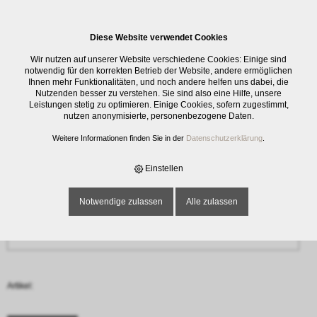
0
Diese Website verwendet Cookies
Anfrage
Wir nutzen auf unserer Website verschiedene Cookies: Einige sind
‹ Zurück
notwendig für den korrekten Betrieb der Website, andere ermöglichen
Ihnen mehr Funktionalitäten, und noch andere helfen uns dabei, die
Nutzenden besser zu verstehen. Sie sind also eine Hilfe, unsere
Name oder Firma *
Leistungen stetig zu optimieren. Einige Cookies, sofern zugestimmt,
nutzen anonymisierte, personenbezogene Daten.
Weitere Informationen finden Sie in der
Datenschutzerklärung
.
E-Mail-Adresse *
Einstellen
Notwendige zulassen
Alle zulassen
Telefon
Artikel: