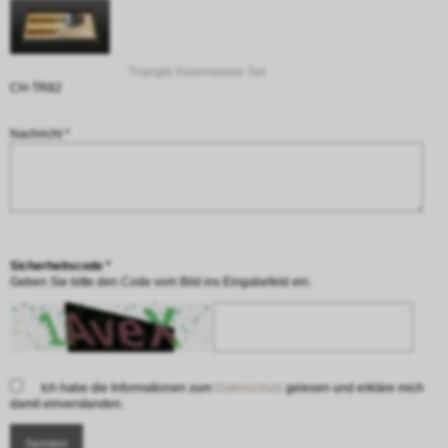
Triangle Käsemesser Set
CH-TR82
Nachricht *
Sicherheitscode *
Geben Sie bitte den Code vom Bild ins Eingabefeld ein.
Ich habe die Informationen zum
Datenschutz
gelesen und erkläre mich
damit einverstanden.