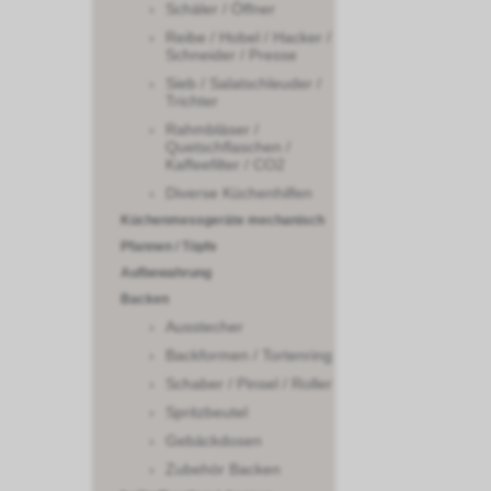
Schäler / Öffner
Reibe / Hobel / Hacker /
Schneider / Presse
Sieb / Salatschleuder /
Trichter
Rahmbläser /
Quetschflaschen /
Kaffeefilter / CO2
Diverse Küchenhilfen
Küchenmessgeräte mechanisch
Pfannen / Töpfe
Aufbewahrung
Backen
Ausstecher
Backformen / Tortenring
Schaber / Pinsel / Roller
Spritzbeutel
Gebäckdosen
Zubehör Backen