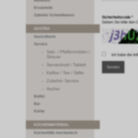
Maniküre
Ersatzteile
Zubehör Schneidwaren
Sicherheitscode *
Geben Sie bitte den 
GASTRO
GastroNorm
Service
Salz- / Pfeffermühlen /
Ich habe die I
Streuer
Servierbrett / Tablett
Kaffee / Tee / Säfte
Zubehör Service
Ascher
Buffet
Bar
Körbe
KÜCHENMATERIAL
Küchenhilfe mechanisch