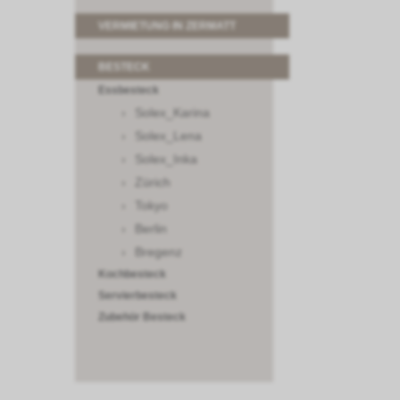
VERMIETUNG IN ZERMATT
BESTECK
Essbesteck
Solex_Karina
Solex_Lena
Solex_Inka
Zürich
Tokyo
Berlin
Bregenz
Kochbesteck
Servierbesteck
Zubehör Besteck