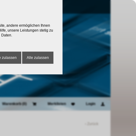
site, andere ermöglichen Ihnen
lfe, unsere Leistungen stetig zu
 Daten.
 zulassen
Alle zulassen
Warenkorb (
0
)
Merklisten
Login
‹ Zurück