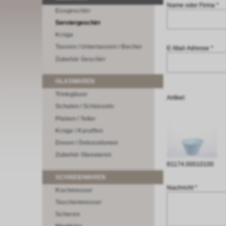
Name oder Firma *
Essgeschirr
Serviergeschirr
Krüge
Tassen / Untertassen / Becher
E-Mail-Adresse *
Zubehör Geschirr
GLASWAREN
Trinkgläser
Artikel:
Schalen / Schüsseln
Platten / Teller
Krüge / Karaffen
Dosen / Dekorationen
Zubehör Glaswaren
81174.00010100
SCHNEIDWAREN
Nachricht *
Kochmesser
Taschenmesser
Scheren