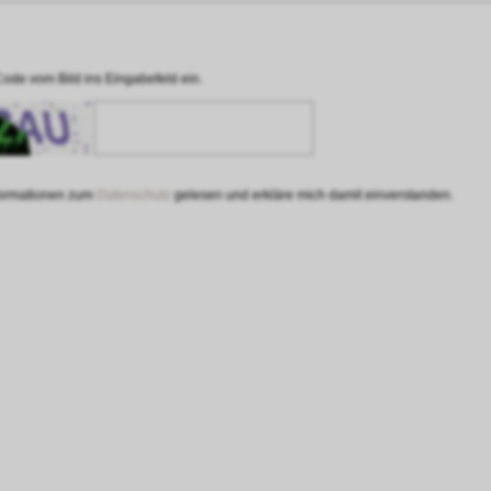
Code vom Bild ins Eingabefeld ein.
nformationen zum
Datenschutz
gelesen und erkläre mich damit einverstanden.