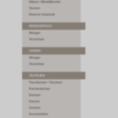
Gläser / Metallbecher
Tassen
Diverse Souvenir
REISEGEPÄCK
Wenger
Victorinox
UHREN
Wenger
Victorinox
TEXTILIEN
Tischtücher / Tischset
Küchentücher
Decken
Kissen
Socken
Accessoires