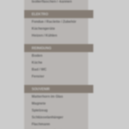
Isolierflaschen / -kannen
ELEKTRO
Fondue / Raclette / Zubehör
Küchengeräte
Heizen / Kühlen
REINIGUNG
Boden
Küche
Bad / WC
Fenster
SOUVENIR
Matterhorn im Glas
Magnete
Spielzeug
Schlüsselanhänger
Flachmann