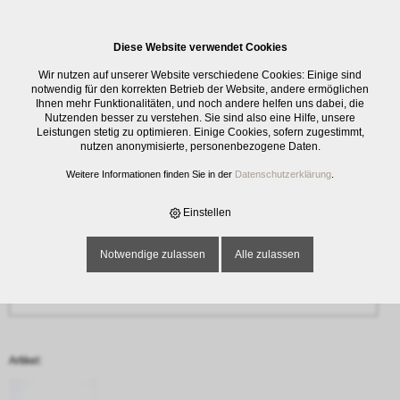
0
Diese Website verwendet Cookies
Anfrage
Wir nutzen auf unserer Website verschiedene Cookies: Einige sind
‹ Zurück
notwendig für den korrekten Betrieb der Website, andere ermöglichen
Ihnen mehr Funktionalitäten, und noch andere helfen uns dabei, die
Nutzenden besser zu verstehen. Sie sind also eine Hilfe, unsere
Name oder Firma *
Leistungen stetig zu optimieren. Einige Cookies, sofern zugestimmt,
nutzen anonymisierte, personenbezogene Daten.
Weitere Informationen finden Sie in der
Datenschutzerklärung
.
E-Mail-Adresse *
Einstellen
Notwendige zulassen
Alle zulassen
Telefon
Artikel: