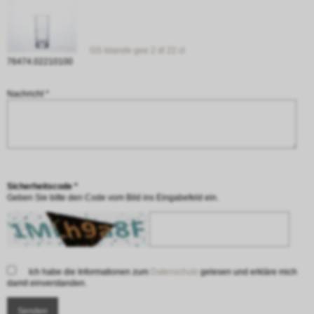
GS Islande gee 2 dl 22 cl
76474.02210100
Nachricht *
Sicherheitscode *
Geben Sie bitte den Code vom Bild ins Eingabefeld ein.
Ich habe die Informationen zum
Datenschutz
gelesen und erkläre mich
damit einverstanden.