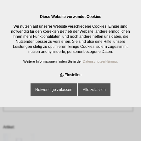
0
Diese Website verwendet Cookies
Anfrage
Wir nutzen auf unserer Website verschiedene Cookies: Einige sind
‹ Zurück
notwendig für den korrekten Betrieb der Website, andere ermöglichen
Ihnen mehr Funktionalitäten, und noch andere helfen uns dabei, die
Nutzenden besser zu verstehen. Sie sind also eine Hilfe, unsere
Name oder Firma *
Leistungen stetig zu optimieren. Einige Cookies, sofern zugestimmt,
nutzen anonymisierte, personenbezogene Daten.
Weitere Informationen finden Sie in der
Datenschutzerklärung
.
E-Mail-Adresse *
Einstellen
Notwendige zulassen
Alle zulassen
Telefon
Artikel: