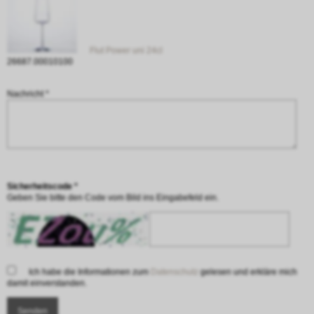
Flut Power uni 24cl
26687.00010100
Nachricht *
Sicherheitscode *
Geben Sie bitte den Code vom Bild ins Eingabefeld ein.
Ich habe die Informationen zum
Datenschutz
gelesen und erkläre mich
damit einverstanden.