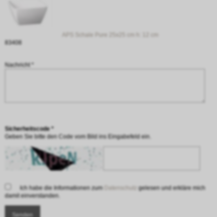
APS Schale Pure 25x25 cm h: 12 cm
83408
Nachricht *
Sicherheitscode *
Geben Sie bitte den Code vom Bild ins Eingabefeld ein.
Ich habe die Informationen zum
Datenschutz
gelesen und erkläre mich
damit einverstanden.