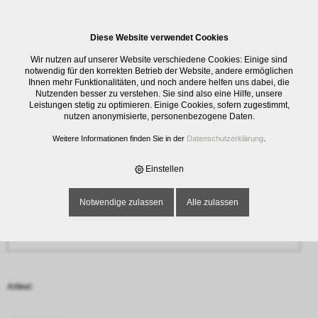
0
Diese Website verwendet Cookies
Anfrage
Wir nutzen auf unserer Website verschiedene Cookies: Einige sind
‹ Zurück
notwendig für den korrekten Betrieb der Website, andere ermöglichen
Ihnen mehr Funktionalitäten, und noch andere helfen uns dabei, die
Nutzenden besser zu verstehen. Sie sind also eine Hilfe, unsere
Name oder Firma *
Leistungen stetig zu optimieren. Einige Cookies, sofern zugestimmt,
nutzen anonymisierte, personenbezogene Daten.
Weitere Informationen finden Sie in der
Datenschutzerklärung
.
E-Mail-Adresse *
Einstellen
Notwendige zulassen
Alle zulassen
Telefon
Artikel: