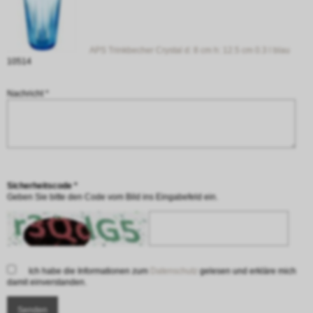
APS Trinkbecher Crystal d: 8 cm h: 12.5 cm 0.3 l blau
10514
Nachricht *
Sicherheitscode *
Geben Sie bitte den Code vom Bild ins Eingabefeld ein.
Ich habe die Informationen zum
Datenschutz
gelesen und erkläre mich
damit einverstanden.