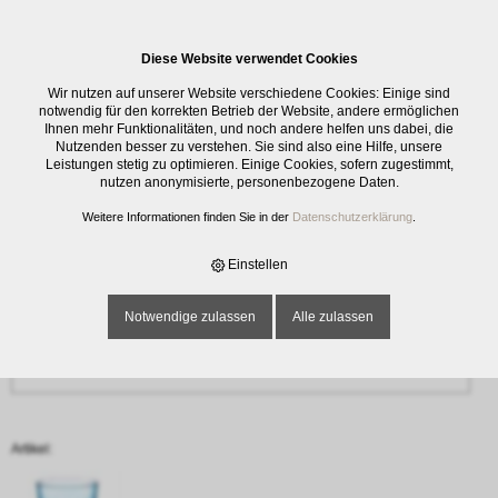
0
Diese Website verwendet Cookies
Anfrage
Wir nutzen auf unserer Website verschiedene Cookies: Einige sind
‹ Zurück
notwendig für den korrekten Betrieb der Website, andere ermöglichen
Ihnen mehr Funktionalitäten, und noch andere helfen uns dabei, die
Nutzenden besser zu verstehen. Sie sind also eine Hilfe, unsere
Name oder Firma *
Leistungen stetig zu optimieren. Einige Cookies, sofern zugestimmt,
nutzen anonymisierte, personenbezogene Daten.
Weitere Informationen finden Sie in der
Datenschutzerklärung
.
E-Mail-Adresse *
Einstellen
Notwendige zulassen
Alle zulassen
Telefon
Artikel: