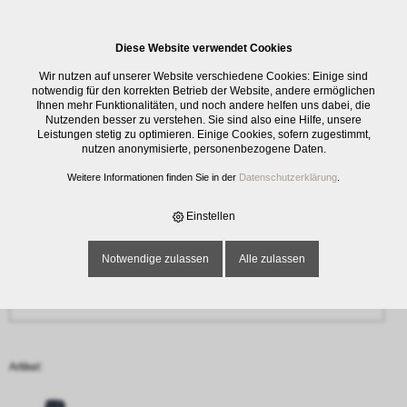
0
Diese Website verwendet Cookies
Anfrage
Wir nutzen auf unserer Website verschiedene Cookies: Einige sind
‹ Zurück
notwendig für den korrekten Betrieb der Website, andere ermöglichen
Ihnen mehr Funktionalitäten, und noch andere helfen uns dabei, die
Nutzenden besser zu verstehen. Sie sind also eine Hilfe, unsere
Name oder Firma *
Leistungen stetig zu optimieren. Einige Cookies, sofern zugestimmt,
nutzen anonymisierte, personenbezogene Daten.
Weitere Informationen finden Sie in der
Datenschutzerklärung
.
E-Mail-Adresse *
Einstellen
Notwendige zulassen
Alle zulassen
Telefon
Artikel: