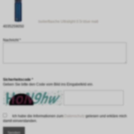
Isolierflasche Ultralight 0.5l blue matt
4035259050
Nachricht *
Sicherheitscode *
Geben Sie bitte den Code vom Bild ins Eingabefeld ein.
Ich habe die Informationen zum
Datenschutz
gelesen und erkläre mich
damit einverstanden.