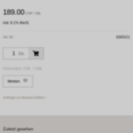
189.00
CHF
/ Stk.
inkl. 8.1% MwSt.
Art. Nr:
E805/21
Stk.
Packungen:
1Stk. /
1Stk.
Merken
Anfrage zu diesem Artikel ›
Zuletzt gesehen