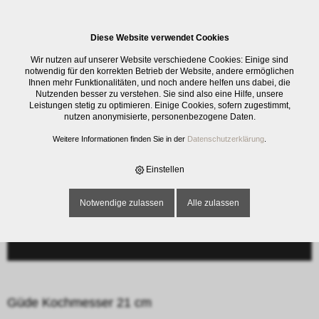
0
Diese Website verwendet Cookies
E-SHOP
›
SCHNEIDWAREN
›
KOCHMESSER
›
GÜDE KOCHMESSER 21 CM
Wir nutzen auf unserer Website verschiedene Cookies: Einige sind
notwendig für den korrekten Betrieb der Website, andere ermöglichen
Ihnen mehr Funktionalitäten, und noch andere helfen uns dabei, die
Nutzenden besser zu verstehen. Sie sind also eine Hilfe, unsere
Leistungen stetig zu optimieren. Einige Cookies, sofern zugestimmt,
nutzen anonymisierte, personenbezogene Daten.
Weitere Informationen finden Sie in der
Datenschutzerklärung
.
Einstellen
Notwendige zulassen
Alle zulassen
Güde Kochmesser 21 cm