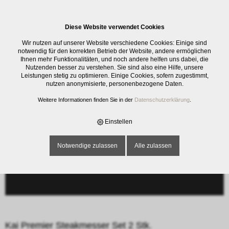
0
Diese Website verwendet Cookies
E-SHOP
›
SCHNEIDWAREN
›
KOCHMESSER
›
KAI PREMIER
Wir nutzen auf unserer Website verschiedene Cookies: Einige sind
STEAKMESSER SET 2 STK.
notwendig für den korrekten Betrieb der Website, andere ermöglichen
Ihnen mehr Funktionalitäten, und noch andere helfen uns dabei, die
Nutzenden besser zu verstehen. Sie sind also eine Hilfe, unsere
Leistungen stetig zu optimieren. Einige Cookies, sofern zugestimmt,
nutzen anonymisierte, personenbezogene Daten.
Weitere Informationen finden Sie in der
Datenschutzerklärung
.
Einstellen
Notwendige zulassen
Alle zulassen
Kai Premier Steakmesser Set 2 Stk.