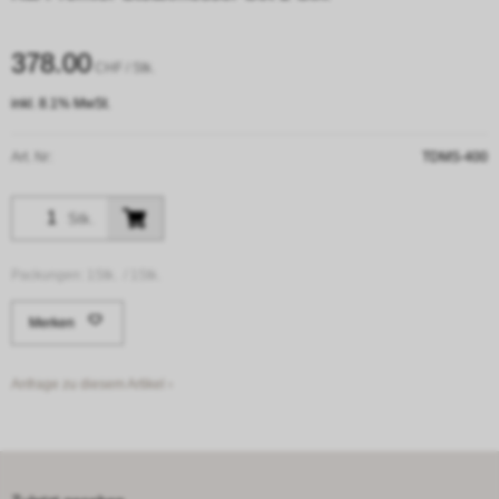
378.00
CHF
/ Stk.
inkl. 8.1% MwSt.
Art. Nr:
TDMS-400
Stk.
Packungen:
1Stk. /
1Stk.
Merken
Anfrage zu diesem Artikel ›