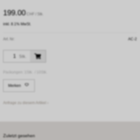
199.00
CHF
/ Stk.
inkl. 8.1% MwSt.
Art. Nr:
AC-2
Stk.
Packungen:
1Stk. /
10Stk.
Merken
Anfrage zu diesem Artikel ›
Zuletzt gesehen