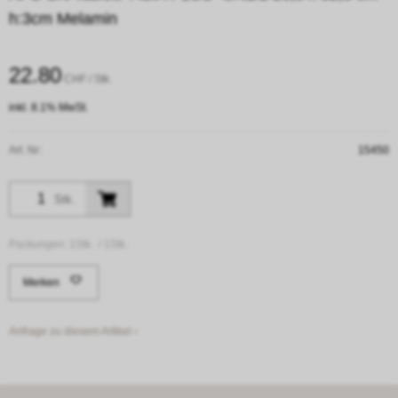
h:3cm Melamin
22.80
CHF
/ Stk.
inkl. 8.1% MwSt.
Art. Nr:
15450
Stk.
Packungen:
1Stk. /
1Stk.
Merken
Anfrage zu diesem Artikel ›