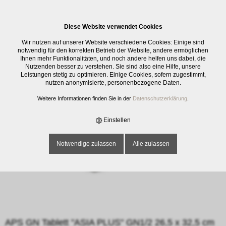
0
Diese Website verwendet Cookies
E-SHOP
›
GASTRO
›
GASTRONORM
›
APS GN TABLETT "ASIA PLUS" GN1/2
Wir nutzen auf unserer Website verschiedene Cookies: Einige sind
26,5 X 32,5 CM H:3CM MELAMIN
notwendig für den korrekten Betrieb der Website, andere ermöglichen
Ihnen mehr Funktionalitäten, und noch andere helfen uns dabei, die
Nutzenden besser zu verstehen. Sie sind also eine Hilfe, unsere
Leistungen stetig zu optimieren. Einige Cookies, sofern zugestimmt,
nutzen anonymisierte, personenbezogene Daten.
Weitere Informationen finden Sie in der
Datenschutzerklärung
.
Einstellen
Notwendige zulassen
Alle zulassen
APS GN Tablett "ASIA PLUS" GN1/2 26,5 x 32,5 cm