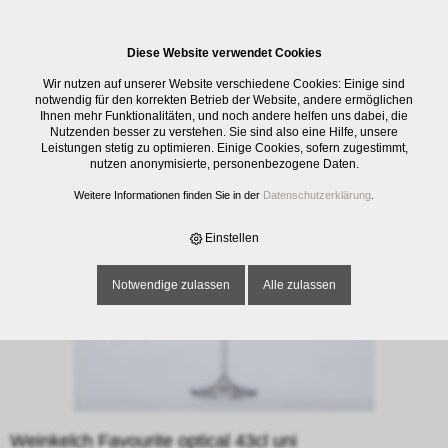
0
Diese Website verwendet Cookies
E-SHOP
›
GLASWAREN
›
TRINKGLÄSER
›
WEINKELCH FAVOURITE
Wir nutzen auf unserer Website verschiedene Cookies: Einige sind
OPTICAL 43CL UNI
notwendig für den korrekten Betrieb der Website, andere ermöglichen
Ihnen mehr Funktionalitäten, und noch andere helfen uns dabei, die
Nutzenden besser zu verstehen. Sie sind also eine Hilfe, unsere
Leistungen stetig zu optimieren. Einige Cookies, sofern zugestimmt,
nutzen anonymisierte, personenbezogene Daten.
Weitere Informationen finden Sie in der
Datenschutzerklärung
.
Einstellen
Notwendige zulassen
Alle zulassen
Weinkelch Favourite optical 43cl uni