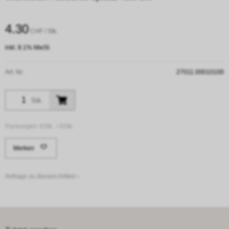
4.30
CHF
/ Stk.
inkl. 8.1% MwSt.
Art. Nr:
27011.00010100
Stk.
Packungen:
6Stk. /
6Stk.
Merken
Anfrage zu diesem Artikel ›