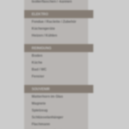
Isolierflaschen / -kannen
ELEKTRO
Fondue / Raclette / Zubehör
Küchengeräte
Heizen / Kühlen
REINIGUNG
Boden
Küche
Bad / WC
Fenster
SOUVENIR
Matterhorn im Glas
Magnete
Spielzeug
Schlüsselanhänger
Flachmann