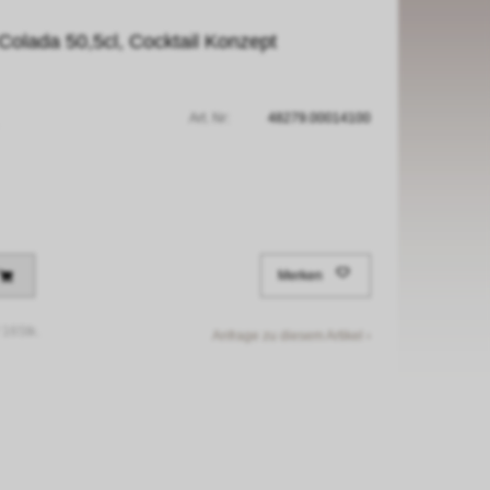
Colada 50,5cl, Cocktail Konzept
Art. Nr:
48279.00014100
Merken
/
16Stk.
Anfrage zu diesem Artikel ›