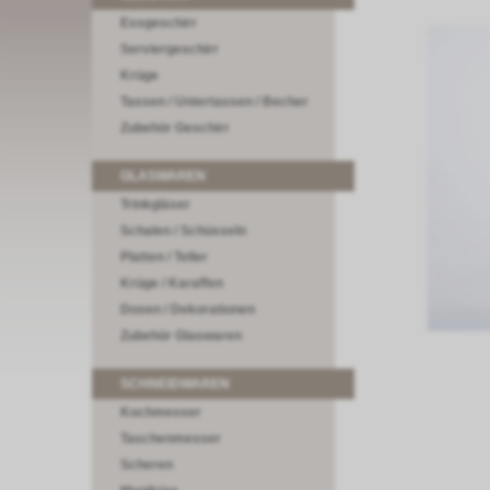
Essgeschirr
Serviergeschirr
Krüge
Tassen / Untertassen / Becher
Zubehör Geschirr
GLASWAREN
Trinkgläser
Schalen / Schüsseln
Platten / Teller
Krüge / Karaffen
Dosen / Dekorationen
Zubehör Glaswaren
SCHNEIDWAREN
Kochmesser
Taschenmesser
Scheren