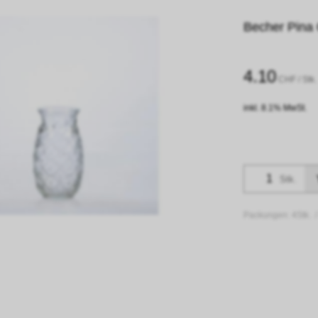
Becher Pina 
4.10
CHF
/ Stk.
inkl. 8.1% MwSt.
Stk.
Packungen:
4Stk. 