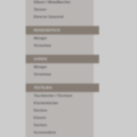
Gläser / Metallbecher
Tassen
Diverse Souvenir
REISEGEPÄCK
Wenger
Victorinox
UHREN
Wenger
Victorinox
TEXTILIEN
Tischtücher / Tischset
Küchentücher
Decken
Kissen
Socken
Accessoires