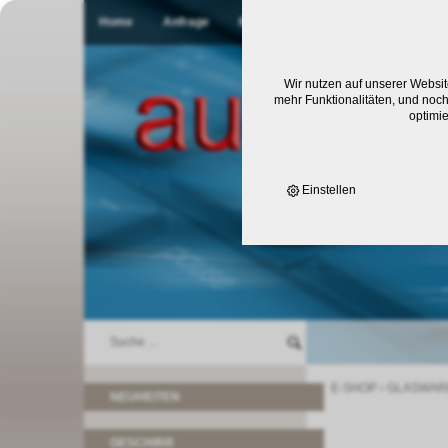
Home
Anfrage
Kontakt
Wir nutzen auf unserer Websit
mehr Funktionalitäten, und noch
optimi
Einstellen
E-SHOP
›
GLASWAR
NEUHEITEN
GESCHIRR