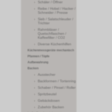
Schäler / Öffner
Reibe / Hobel / Hacker /
Schneider / Presse
Sieb / Salatschleuder /
Trichter
Rahmbläser /
Quetschflaschen /
Kaffeefilter / CO2
Diverse Küchenhilfen
Küchenmessgeräte mechanisch
Pfannen / Töpfe
Aufbewahrung
Backen
Ausstecher
Backformen / Tortenring
Schaber / Pinsel / Roller
Spritzbeutel
Gebäckdosen
Zubehör Backen