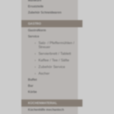
Maniküre
Ersatzteile
Zubehör Schneidwaren
GASTRO
GastroNorm
Service
Salz- / Pfeffermühlen /
Streuer
Servierbrett / Tablett
Kaffee / Tee / Säfte
Zubehör Service
Ascher
Buffet
Bar
Körbe
KÜCHENMATERIAL
Küchenhilfe mechanisch