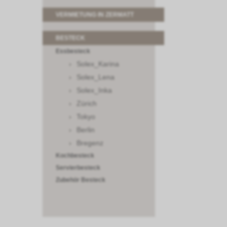
VERMIETUNG IN ZERMATT
BESTECK
Essbesteck
Solex_Karina
Solex_Lena
Solex_Inka
Zürich
Tokyo
Berlin
Bregenz
Kochbesteck
Servierbesteck
Zubehör Besteck