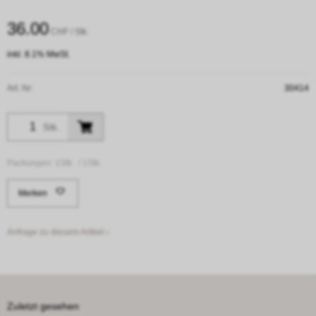
36.00
CHF
/ Stk.
inkl. 8.1% MwSt.
Art. Nr:
30414
Stk.
Packungen:
1Stk. /
1Stk.
Merken
Anfrage zu diesem Artikel ›
Zuletzt gesehen