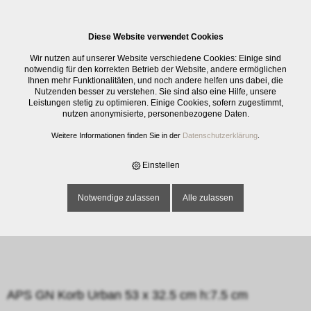
0
Diese Website verwendet Cookies
E-SHOP
›
GASTRO
›
KÖRBE
›
APS GN KORB URBAN 53 X 32.5 CM H:7.5 CM
Wir nutzen auf unserer Website verschiedene Cookies: Einige sind
notwendig für den korrekten Betrieb der Website, andere ermöglichen
Ihnen mehr Funktionalitäten, und noch andere helfen uns dabei, die
Nutzenden besser zu verstehen. Sie sind also eine Hilfe, unsere
Leistungen stetig zu optimieren. Einige Cookies, sofern zugestimmt,
nutzen anonymisierte, personenbezogene Daten.
Weitere Informationen finden Sie in der
Datenschutzerklärung
.
Einstellen
Notwendige zulassen
Alle zulassen
APS GN Korb Urban 53 x 32.5 cm h:7.5 cm