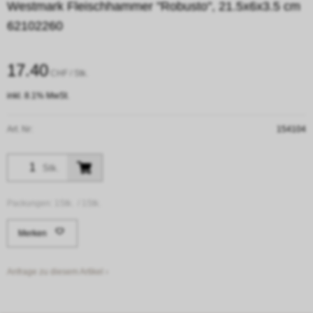
Westmark Fleischhammer "Robusto", 21.5x6x3.5 cm
62102260
17.40
CHF
/ Stk.
inkl. 8.1% MwSt.
Art. Nr:
154104
Stk.
Packungen:
1Stk. /
1Stk.
Merken
Anfrage zu diesem Artikel ›