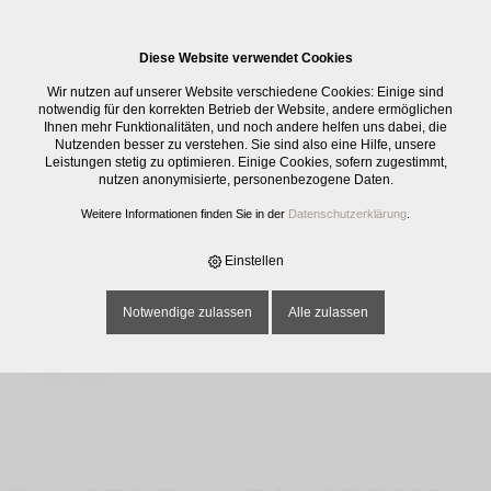
0
Diese Website verwendet Cookies
E-SHOP
›
KÜCHENMATERIAL
›
KÜCHENHILFE MECHANISCH
›
DIVERSE
Wir nutzen auf unserer Website verschiedene Cookies: Einige sind
KÜCHENHILFEN
›
WESTMARK FLEISCHHAMMER "ROBUSTO", 21.5X6X3.5
notwendig für den korrekten Betrieb der Website, andere ermöglichen
CM 62102260
Ihnen mehr Funktionalitäten, und noch andere helfen uns dabei, die
Nutzenden besser zu verstehen. Sie sind also eine Hilfe, unsere
Leistungen stetig zu optimieren. Einige Cookies, sofern zugestimmt,
nutzen anonymisierte, personenbezogene Daten.
Weitere Informationen finden Sie in der
Datenschutzerklärung
.
Einstellen
Notwendige zulassen
Alle zulassen