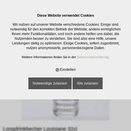
0
Diese Website verwendet Cookies
E-SHOP
›
GLASWAREN
›
TRINKGLÄSER
›
LONGDRINKBECHER LOUISIANE
Wir nutzen auf unserer Website verschiedene Cookies: Einige sind
32CL
notwendig für den korrekten Betrieb der Website, andere ermöglichen
Ihnen mehr Funktionalitäten, und noch andere helfen uns dabei, die
Nutzenden besser zu verstehen. Sie sind also eine Hilfe, unsere
Leistungen stetig zu optimieren. Einige Cookies, sofern zugestimmt,
nutzen anonymisierte, personenbezogene Daten.
Weitere Informationen finden Sie in der
Datenschutzerklärung
.
Einstellen
Notwendige zulassen
Alle zulassen
Longdrinkbecher Louisiane 32cl