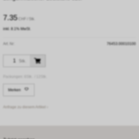
7.35
CHF
/ Stk.
inkl. 8.1% MwSt.
Art. Nr:
76453.00010100
Stk.
Packungen:
6Stk. /
12Stk.
Merken
Anfrage zu diesem Artikel ›