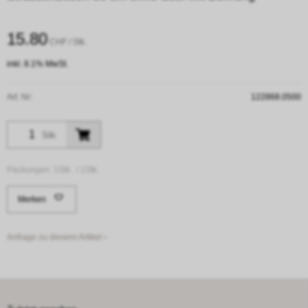
15.80
CHF
/ Stk.
inkl. 8.1% MwSt.
Art. Nr:
122868.0500
Stk.
Packungen:
1Stk. /
1Stk.
Merken
Anfrage zu diesem Artikel ›