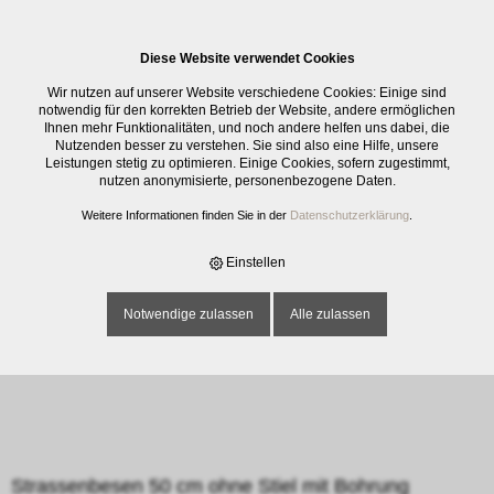
0
Diese Website verwendet Cookies
E-SHOP
›
REINIGUNG
›
BODEN
›
STRASSENBESEN 50 CM OHNE STIEL
Wir nutzen auf unserer Website verschiedene Cookies: Einige sind
MIT BOHRUNG
notwendig für den korrekten Betrieb der Website, andere ermöglichen
Ihnen mehr Funktionalitäten, und noch andere helfen uns dabei, die
Nutzenden besser zu verstehen. Sie sind also eine Hilfe, unsere
Leistungen stetig zu optimieren. Einige Cookies, sofern zugestimmt,
nutzen anonymisierte, personenbezogene Daten.
Weitere Informationen finden Sie in der
Datenschutzerklärung
.
Einstellen
Notwendige zulassen
Alle zulassen
Strassenbesen 50 cm ohne Stiel mit Bohrung