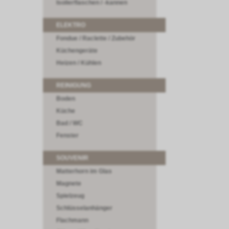
Isolierflaschen / -kannen
ELEKTRO
Fondue / Raclette / Zubehör
Küchengeräte
Heizen / Kühlen
REINIGUNG
Boden
Küche
Bad / WC
Fenster
SOUVENIR
Matterhorn im Glas
Magnete
Spielzeug
Schlüsselanhänger
Flachmann