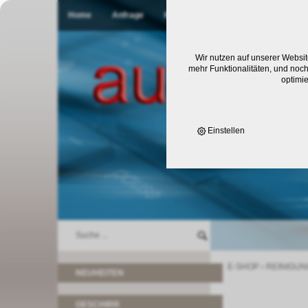
Home
Anfrage
Kontakt
Wir nutzen auf unserer Websit
mehr Funktionalitäten, und noch
optimi
Einstellen
E-SHOP
›
REINIGUN
NEUHEITEN
GESCHIRR