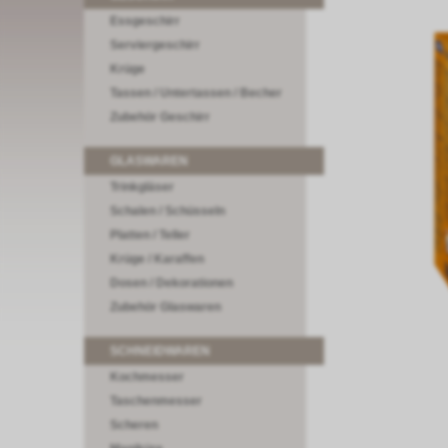
Essgeschirr
Serviergeschirr
Krüge
Tassen / Untertassen / Becher
Zubehör Geschirr
GLASWAREN
Trinkgläser
Schalen / Schüsseln
Platten / Teller
Krüge / Karaffen
Dosen / Dekorationen
Zubehör Glaswaren
SCHNEIDWAREN
Kochmesser
Taschenmesser
Scheren