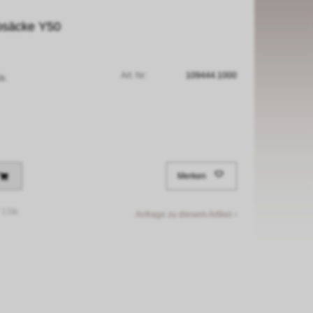
bsäcke Y50
Art. Nr:
109444.1000
tk.
Merken
/
1Stk.
Anfrage zu diesem Artikel ›