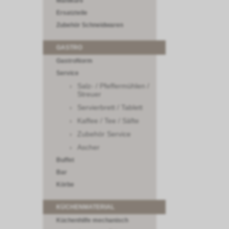
Maniküre
Ersatzteile
Zubehör Schneidwaren
GASTRO
GastroNorm
Service
Salz- / Pfeffermühlen /
Streuer
Servierbrett / Tablett
Kaffee / Tee / Säfte
Zubehör Service
Ascher
Buffet
Bar
Körbe
KÜCHENMATERIAL
Küchenhilfe mechanisch