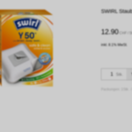
SWIRL Stau
12.90
CHF
/ S
inkl. 8.1% MwSt.
Stk.
Packungen:
1Stk. 