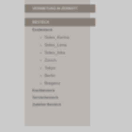
VERMIETUNG IN ZERMATT
BESTECK
Essbesteck
Solex_Karina
Solex_Lena
Solex_Inka
Zürich
Tokyo
Berlin
Bregenz
Kochbesteck
Servierbesteck
Zubehör Besteck