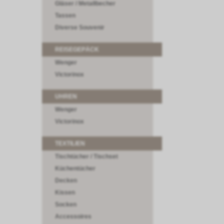
Gläser / Metallbecher
Tassen
Diverse Souvenir
REISEGEPÄCK
Wenger
Victorinox
UHREN
Wenger
Victorinox
TEXTILIEN
Tischtücher / Tischset
Küchentücher
Decken
Kissen
Socken
Accessoires