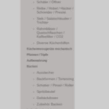
Schäler / Öffner
Reibe / Hobel / Hacker /
Schneider / Presse
Sieb / Salatschleuder /
Trichter
Rahmbläser /
Quetschflaschen /
Kaffeefilter / CO2
Diverse Küchenhilfen
Küchenmessgeräte mechanisch
Pfannen / Töpfe
Aufbewahrung
Backen
Ausstecher
Backformen / Tortenring
Schaber / Pinsel / Roller
Spritzbeutel
Gebäckdosen
Zubehör Backen