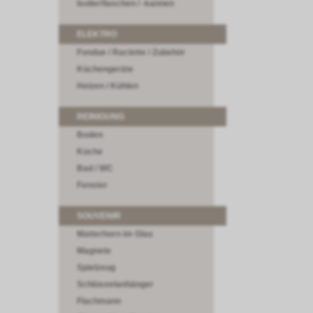
Isolierflaschen / -kannen
ELEKTRO
Fondue / Raclette / Zubehör
Küchengeräte
Heizen / Kühlen
REINIGUNG
Boden
Küche
Bad / WC
Fenster
SOUVENIR
Matterhorn im Glas
Magnete
Spielzeug
Schlüsselanhänger
Flachmann