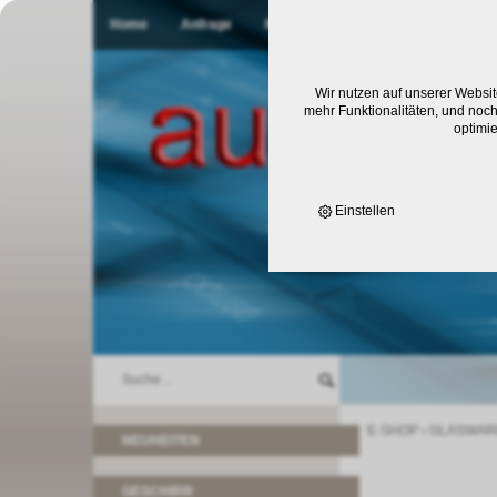
Home
Anfrage
Kontakt
Wir nutzen auf unserer Websit
mehr Funktionalitäten, und noch
optimi
Einstellen
E-SHOP
›
GLASWAR
NEUHEITEN
GESCHIRR