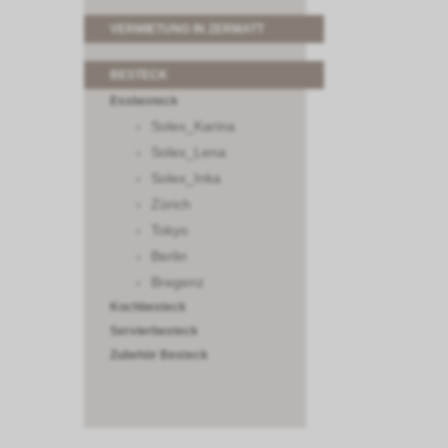
VERMIETUNG IN ZERMATT
BESTECK
Essbesteck
Solex_Karina
Solex_Lena
Solex_Inka
Zürich
Tokyo
Berlin
Bregenz
Kochbesteck
Servierbesteck
Zubehör Besteck