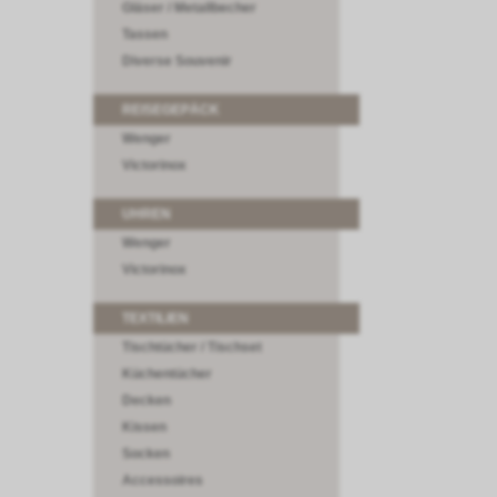
Gläser / Metallbecher
Tassen
Diverse Souvenir
REISEGEPÄCK
Wenger
Victorinox
UHREN
Wenger
Victorinox
TEXTILIEN
Tischtücher / Tischset
Küchentücher
Decken
Kissen
Socken
Accessoires