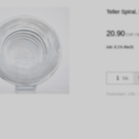
Teller Spiral
20.90
CHF
/ S
inkl. 8.1% MwSt.
Stk.
Packungen:
1Stk. 