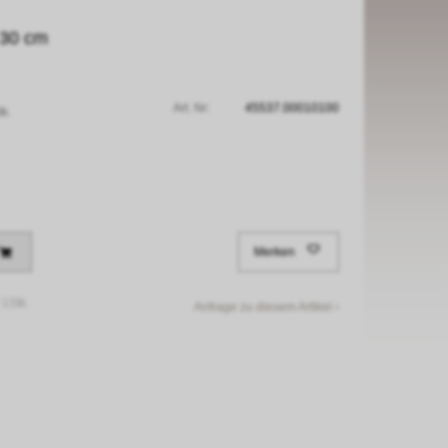
, 30 cm
Art. Nr:
45537.00010100
tk.
Merken
/
1Stk.
Anfrage zu diesem Artikel ›