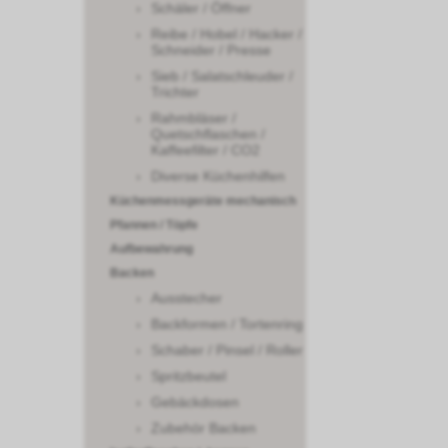
Schäler / Öffner
Reibe / Hobel / Hacker /
Schneider / Presse
Sieb / Salatschleuder /
Trichter
Rahmbläser /
Quetschflaschen /
Kaffeefilter / CO2
Diverse Küchenhilfen
Küchenmessgeräte mechanisch
Pfannen / Töpfe
Aufbewahrung
Backen
Ausstecher
Backformen / Tortenring
Schaber / Pinsel / Roller
Spritzbeutel
Gebäckdosen
Zubehör Backen