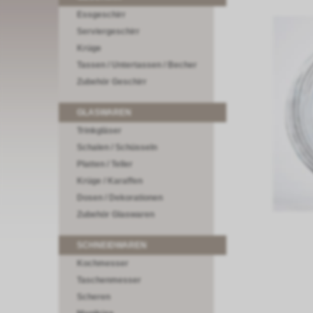
Essgeschirr
Serviergeschirr
Krüge
Tassen / Untertassen / Becher
Zubehör Geschirr
GLASWAREN
Trinkgläser
Schalen / Schüsseln
Platten / Teller
Krüge / Karaffen
Dosen / Dekorationen
Zubehör Glaswaren
SCHNEIDWAREN
Kochmesser
Taschenmesser
Scheren