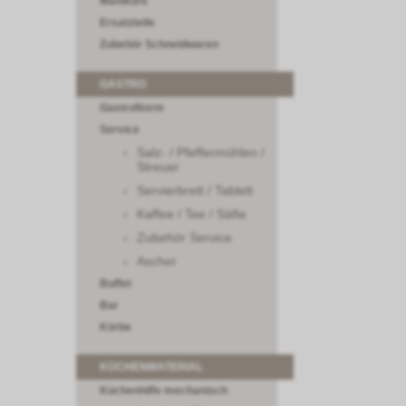
Maniküre
Ersatzteile
Zubehör Schneidwaren
GASTRO
GastroNorm
Service
Salz- / Pfeffermühlen /
Streuer
Servierbrett / Tablett
Kaffee / Tee / Säfte
Zubehör Service
Ascher
Buffet
Bar
Körbe
KÜCHENMATERIAL
Küchenhilfe mechanisch