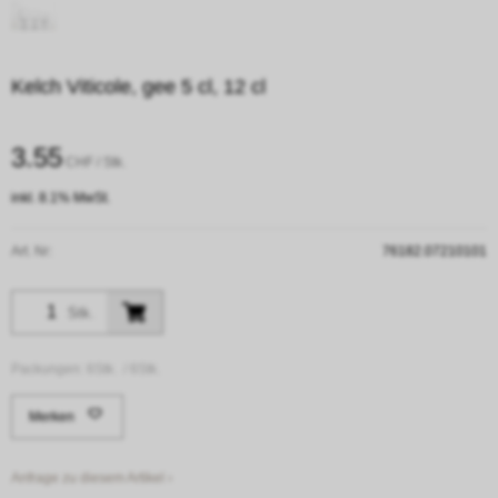
Kelch Viticole, gee 5 cl, 12 cl
3.55
CHF
/ Stk.
inkl. 8.1% MwSt.
Art. Nr:
76182.07210101
Stk.
Packungen:
6Stk. /
6Stk.
Merken
Anfrage zu diesem Artikel ›