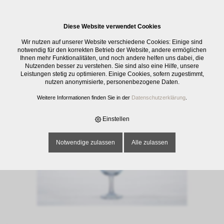
0
Diese Website verwendet Cookies
E-SHOP
›
GLASWAREN
›
TRINKGLÄSER
›
KELCH VITICOLE, GEE 5 CL, 12
Wir nutzen auf unserer Website verschiedene Cookies: Einige sind
CL
notwendig für den korrekten Betrieb der Website, andere ermöglichen
Ihnen mehr Funktionalitäten, und noch andere helfen uns dabei, die
Nutzenden besser zu verstehen. Sie sind also eine Hilfe, unsere
Leistungen stetig zu optimieren. Einige Cookies, sofern zugestimmt,
nutzen anonymisierte, personenbezogene Daten.
Weitere Informationen finden Sie in der
Datenschutzerklärung
.
Einstellen
Notwendige zulassen
Alle zulassen