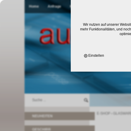
Home
Anfrage
Kontakt
Wir nutzen auf unserer Websit
mehr Funktionalitäten, und noch
optimi
Einstellen
E-SHOP
›
GLASWAR
NEUHEITEN
GESCHIRR