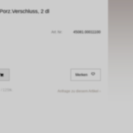
Porz.Verschluss, 2 dl
Art. Nr:
45081.00011100
Merken
 /
12Stk.
Anfrage zu diesem Artikel ›