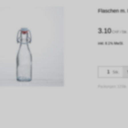
Flaschen m. 
3.10
CHF
/ Stk.
inkl. 8.1% MwSt.
Stk.
Packungen:
12Stk.