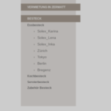
VERMIETUNG IN ZERMATT
BESTECK
Essbesteck
Solex_Karina
Solex_Lena
Solex_Inka
Zürich
Tokyo
Berlin
Bregenz
Kochbesteck
Servierbesteck
Zubehör Besteck