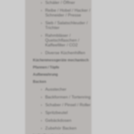
Schäler / Öffner
Reibe / Hobel / Hacker /
Schneider / Presse
Sieb / Salatschleuder /
Trichter
Rahmbläser /
Quetschflaschen /
Kaffeefilter / CO2
Diverse Küchenhilfen
Küchenmessgeräte mechanisch
Pfannen / Töpfe
Aufbewahrung
Backen
Ausstecher
Backformen / Tortenring
Schaber / Pinsel / Roller
Spritzbeutel
Gebäckdosen
Zubehör Backen