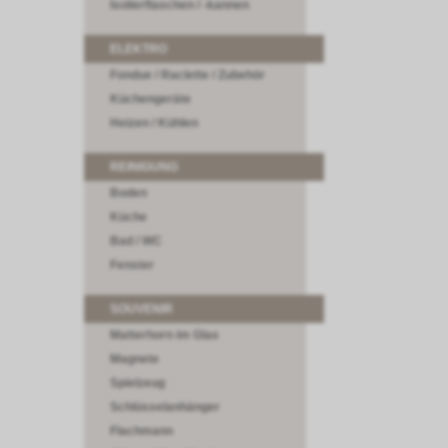
Isolierflaschen / -kannen
ELEKTRO
Fondue / Raclette / Zubehör
Küchengeräte
Heizen / Kühlen
REINIGUNG
Boden
Küche
Bad / WC
Fenster
SOUVENIR
Matterhorn im Glas
Magnete
Spielzeug
Schlüsselanhänger
Flachmann