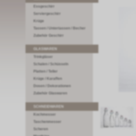
Essgeschirr
Serviergeschirr
Krüge
Tassen / Untertassen / Becher
Zubehör Geschirr
GLASWAREN
Trinkgläser
Schalen / Schüsseln
Platten / Teller
Krüge / Karaffen
Dosen / Dekorationen
Zubehör Glaswaren
SCHNEIDWAREN
Kochmesser
Taschenmesser
Scheren