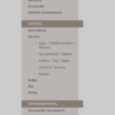
Maniküre
Ersatzteile
Zubehör Schneidwaren
GASTRO
GastroNorm
Service
Salz- / Pfeffermühlen /
Streuer
Servierbrett / Tablett
Kaffee / Tee / Säfte
Zubehör Service
Ascher
Buffet
Bar
Körbe
KÜCHENMATERIAL
Küchenhilfe mechanisch