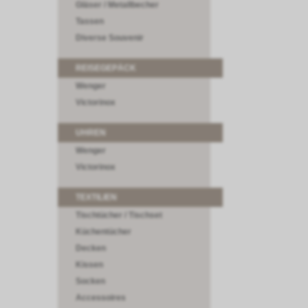
Gläser / Metallbecher
Tassen
Diverse Souvenir
REISEGEPÄCK
Wenger
Victorinox
UHREN
Wenger
Victorinox
TEXTILIEN
Tischtücher / Tischset
Küchentücher
Decken
Kissen
Socken
Accessoires