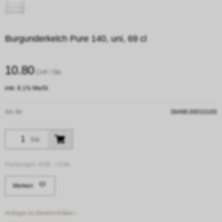
Burgunderkelch Pure 140, uni, 69 cl
10.80
CHF
/ Stk.
inkl. 8.1% MwSt.
Art. Nr:
39498.00010100
Stk.
Packungen:
6Stk. /
6Stk.
Merken
Anfrage zu diesem Artikel ›