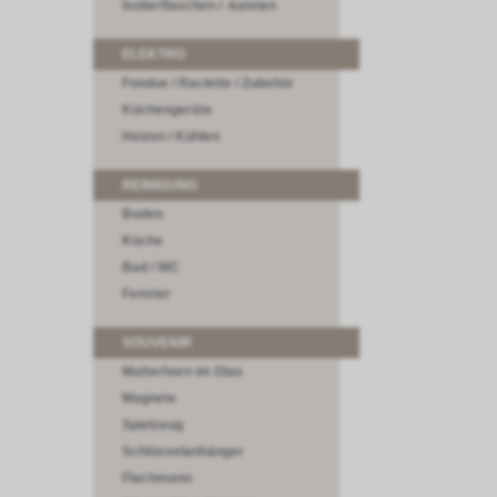
Isolierflaschen / -kannen
ELEKTRO
Fondue / Raclette / Zubehör
Küchengeräte
Heizen / Kühlen
REINIGUNG
Boden
Küche
Bad / WC
Fenster
SOUVENIR
Matterhorn im Glas
Magnete
Spielzeug
Schlüsselanhänger
Flachmann