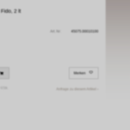
ido, 2 lt
Art. Nr:
45075.00010100
Merken
/
6Stk.
Anfrage zu diesem Artikel ›