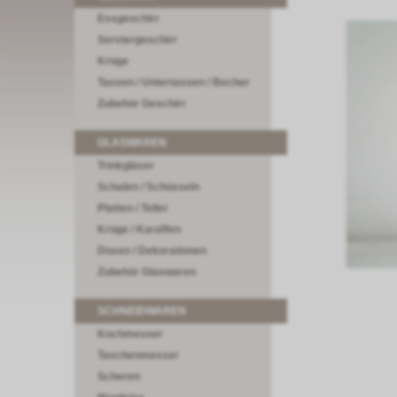
Essgeschirr
Serviergeschirr
Krüge
Tassen / Untertassen / Becher
Zubehör Geschirr
GLASWAREN
Trinkgläser
Schalen / Schüsseln
Platten / Teller
Krüge / Karaffen
Dosen / Dekorationen
Zubehör Glaswaren
SCHNEIDWAREN
Kochmesser
Taschenmesser
Scheren