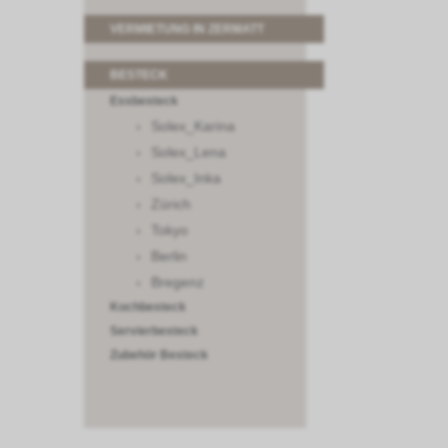
VERMIETUNG IN ZERMATT
BESTECK
Essbesteck
Solex_Karina
Solex_Lena
Solex_Inka
Zürich
Tokyo
Berlin
Bregenz
Kochbesteck
Servierbesteck
Zubehör Besteck