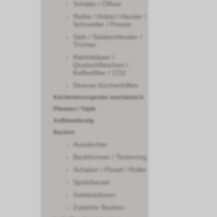
Schäler / Öffner
Reibe / Hobel / Hacker /
Schneider / Presse
Sieb / Salatschleuder /
Trichter
Rahmbläser /
Quetschflaschen /
Kaffeefilter / CO2
Diverse Küchenhilfen
Küchenmessgeräte mechanisch
Pfannen / Töpfe
Aufbewahrung
Backen
Ausstecher
Backformen / Tortenring
Schaber / Pinsel / Roller
Spritzbeutel
Gebäckdosen
Zubehör Backen