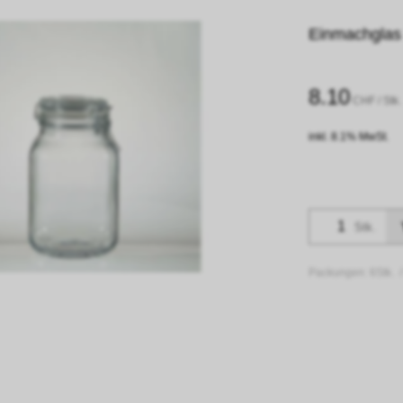
Einmachglas F
8.10
CHF
/ Stk.
inkl. 8.1% MwSt.
Stk.
Packungen:
6Stk. 