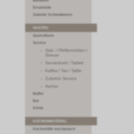
Maniküre
Ersatzteile
Zubehör Schneidwaren
GASTRO
GastroNorm
Service
Salz- / Pfeffermühlen /
Streuer
Servierbrett / Tablett
Kaffee / Tee / Säfte
Zubehör Service
Ascher
Buffet
Bar
Körbe
KÜCHENMATERIAL
Küchenhilfe mechanisch