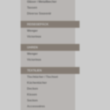
Gläser / Metallbecher
Tassen
Diverse Souvenir
REISEGEPÄCK
Wenger
Victorinox
UHREN
Wenger
Victorinox
TEXTILIEN
Tischtücher / Tischset
Küchentücher
Decken
Kissen
Socken
Accessoires