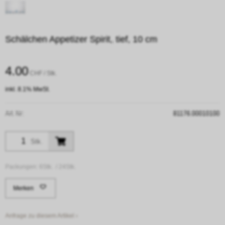
Schälchen Appetizer Spirit, tief, 10 cm
4.00
CHF
/ Stk.
inkl. 8.1% MwSt.
Art. Nr:
81176.00010100
Stk.
Packungen:
6Stk. /
24Stk.
Merken
Anfrage zu diesem Artikel ›