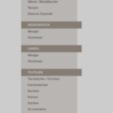
Gläser / Metallbecher
Tassen
Diverse Souvenir
REISEGEPÄCK
Wenger
Victorinox
UHREN
Wenger
Victorinox
TEXTILIEN
Tischtücher / Tischset
Küchentücher
Decken
Kissen
Socken
Accessoires