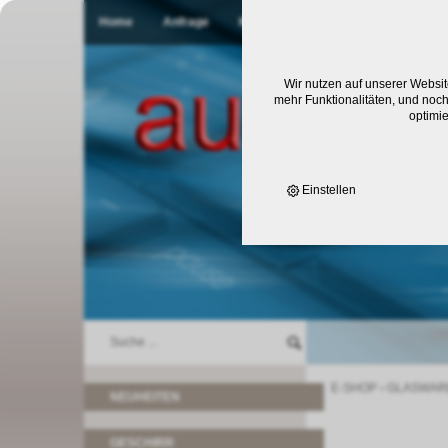
Home
Anfrage
Kontakt
Wir nutzen auf unserer Websit
mehr Funktionalitäten, und noch
optimi
Einstellen
E-SHOP
›
GLASWAR
NEUHEITEN
GESCHIRR