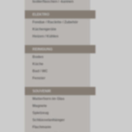
Isolierflaschen / -kannen
ELEKTRO
Fondue / Raclette / Zubehör
Küchengeräte
Heizen / Kühlen
REINIGUNG
Boden
Küche
Bad / WC
Fenster
SOUVENIR
Matterhorn im Glas
Magnete
Spielzeug
Schlüsselanhänger
Flachmann