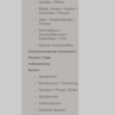
Schäler / Öffner
Reibe / Hobel / Hacker /
Schneider / Presse
Sieb / Salatschleuder /
Trichter
Rahmbläser /
Quetschflaschen /
Kaffeefilter / CO2
Diverse Küchenhilfen
Küchenmessgeräte mechanisch
Pfannen / Töpfe
Aufbewahrung
Backen
Ausstecher
Backformen / Tortenring
Schaber / Pinsel / Roller
Spritzbeutel
Gebäckdosen
Zubehör Backen