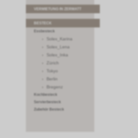
VERMIETUNG IN ZERMATT
BESTECK
Essbesteck
Solex_Karina
Solex_Lena
Solex_Inka
Zürich
Tokyo
Berlin
Bregenz
Kochbesteck
Servierbesteck
Zubehör Besteck