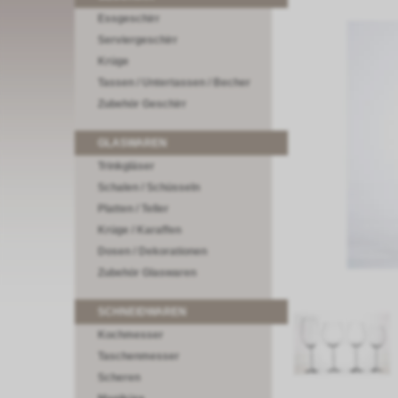
Essgeschirr
Serviergeschirr
Krüge
Tassen / Untertassen / Becher
Zubehör Geschirr
GLASWAREN
Trinkgläser
Schalen / Schüsseln
Platten / Teller
Krüge / Karaffen
Dosen / Dekorationen
Zubehör Glaswaren
SCHNEIDWAREN
Kochmesser
Taschenmesser
Scheren