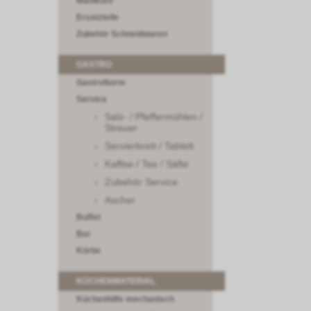
Maniküre
Ersatzteile
Zubehör Schneidwaren
GASTRO
GastroNorm
Service
Salz- / Pfeffermühlen /
Streuer
Servierbrett / Tablett
Kaffee / Tee / Säfte
Zubehör Service
Ascher
Buffet
Bar
Körbe
KÜCHENMATERIAL
Küchenhilfe mechanisch