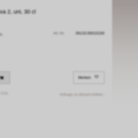
a 2, uni, 30 cl
Art. Nr:
39133.00010100
tk.
Merken
/
6Stk.
Anfrage zu diesem Artikel ›