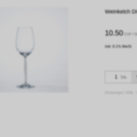
Weinkelch Div
10.50
CHF
/ S
inkl. 8.1% MwSt.
Stk.
Packungen:
6Stk. 