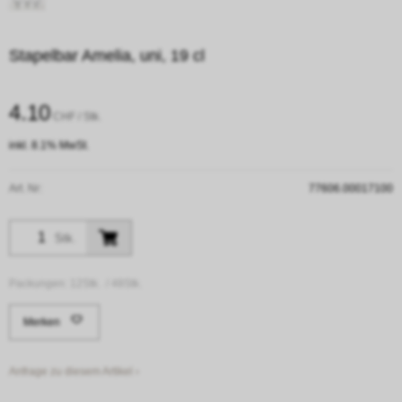
Stapelbar Amelia, uni, 19 cl
4.10
CHF
/ Stk.
inkl. 8.1% MwSt.
Art. Nr:
77606.00017100
Stk.
Packungen:
12Stk. /
48Stk.
Merken
Anfrage zu diesem Artikel ›