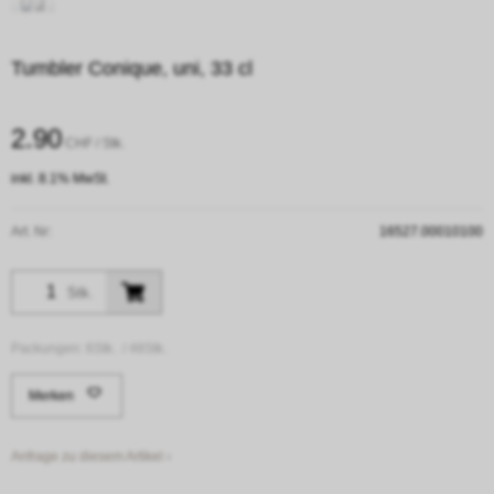
Tumbler Conique, uni, 33 cl
2.90
CHF
/ Stk.
inkl. 8.1% MwSt.
Art. Nr:
16527.00010100
Stk.
Packungen:
6Stk. /
48Stk.
Merken
Anfrage zu diesem Artikel ›