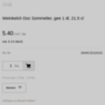
Weinkelch Doc Sommelier, gee 1 dl, 21.5 cl
5.40
CHF
/ Stk.
inkl. 8.1% MwSt.
Art. Nr:
26445.02110101
Stk.
Packungen:
6Stk. /
24Stk.
Merken
Anfrage zu diesem Artikel ›