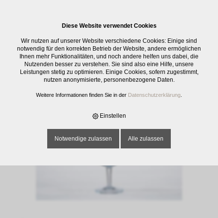
0
Diese Website verwendet Cookies
E-SHOP
›
GLASWAREN
›
TRINKGLÄSER
›
WEINKELCH DOC SOMMELIER,
Wir nutzen auf unserer Website verschiedene Cookies: Einige sind
GEE 1 DL, 21.5 CL
notwendig für den korrekten Betrieb der Website, andere ermöglichen
Ihnen mehr Funktionalitäten, und noch andere helfen uns dabei, die
Nutzenden besser zu verstehen. Sie sind also eine Hilfe, unsere
Leistungen stetig zu optimieren. Einige Cookies, sofern zugestimmt,
nutzen anonymisierte, personenbezogene Daten.
Weitere Informationen finden Sie in der
Datenschutzerklärung
.
Einstellen
Notwendige zulassen
Alle zulassen