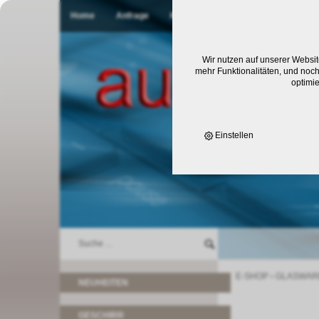
Home
Anfrage
Kontakt
Wir nutzen auf unserer Websit
mehr Funktionalitäten, und noch
optimi
Einstellen
E-SHOP
›
GLASWAR
NEUHEITEN
GESCHIRR