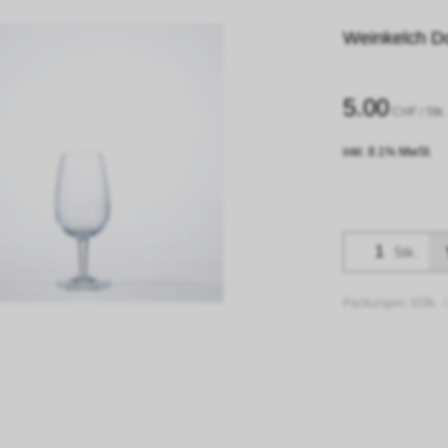
Weinkelch Do
5.00
CHF
/ Stk.
inkl. 8.1% MwSt.
Stk.
Packungen:
6Stk. 