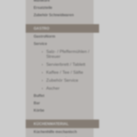
Maniküre
Ersatzteile
Zubehör Schneidwaren
GASTRO
GastroNorm
Service
Salz- / Pfeffermühlen /
Streuer
Servierbrett / Tablett
Kaffee / Tee / Säfte
Zubehör Service
Ascher
Buffet
Bar
Körbe
KÜCHENMATERIAL
Küchenhilfe mechanisch