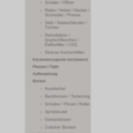
Schäler / Öffner
Reibe / Hobel / Hacker /
Schneider / Presse
Sieb / Salatschleuder /
Trichter
Rahmbläser /
Quetschflaschen /
Kaffeefilter / CO2
Diverse Küchenhilfen
Küchenmessgeräte mechanisch
Pfannen / Töpfe
Aufbewahrung
Backen
Ausstecher
Backformen / Tortenring
Schaber / Pinsel / Roller
Spritzbeutel
Gebäckdosen
Zubehör Backen