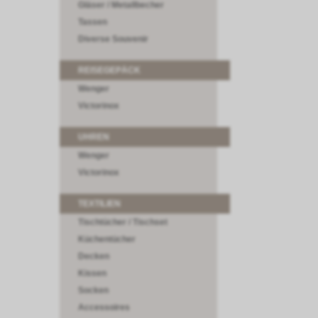
Gläser / Metallbecher
Tassen
Diverse Souvenir
REISEGEPÄCK
Wenger
Victorinox
UHREN
Wenger
Victorinox
TEXTILIEN
Tischtücher / Tischset
Küchentücher
Decken
Kissen
Socken
Accessoires