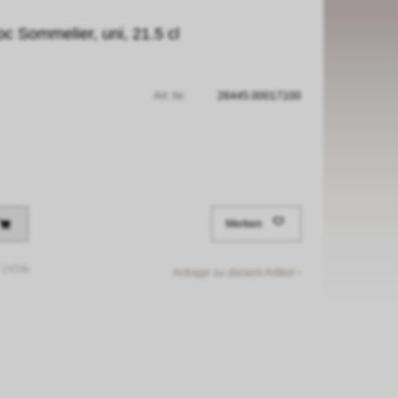
c Sommelier, uni, 21.5 cl
Art. Nr:
26445.00017100
Merken
/
24Stk.
Anfrage zu diesem Artikel ›