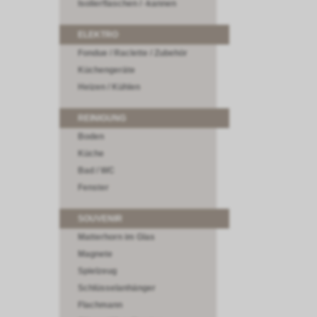
Isolierflaschen / -kannen
ELEKTRO
Fondue / Raclette / Zubehör
Küchengeräte
Heizen / Kühlen
REINIGUNG
Boden
Küche
Bad / WC
Fenster
SOUVENIR
Matterhorn im Glas
Magnete
Spielzeug
Schlüsselanhänger
Flachmann