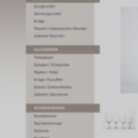
Essgeschirr
Serviergeschirr
Krüge
Tassen / Untertassen / Becher
Zubehör Geschirr
GLASWAREN
Trinkgläser
Schalen / Schüsseln
Platten / Teller
Krüge / Karaffen
Dosen / Dekorationen
Zubehör Glaswaren
SCHNEIDWAREN
Kochmesser
Taschenmesser
Scheren