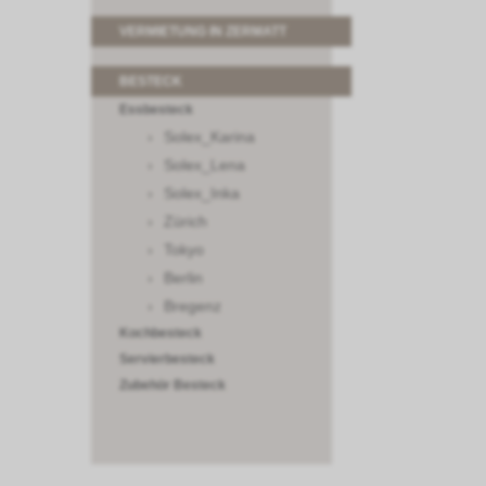
VERMIETUNG IN ZERMATT
BESTECK
Essbesteck
Solex_Karina
Solex_Lena
Solex_Inka
Zürich
Tokyo
Berlin
Bregenz
Kochbesteck
Servierbesteck
Zubehör Besteck