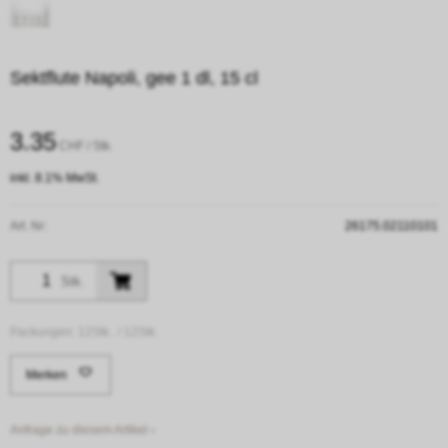
Sektflute Napoli, gee 1 dl, 15 cl
3.35
CHF
/ Stk.
inkl. 8.1% MwSt.
Art. Nr:
26175.02110101
Stk.
Packungen:
12Stk. /
12Stk.
Merken
Anfrage zu diesem Artikel ›