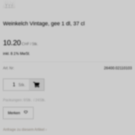
Weinkelch Vintage, gee 1 dl, 37 cl
10.20
CHF
/ Stk.
inkl. 8.1% MwSt.
Art. Nr:
26400.02110103
Stk.
Packungen:
6Stk. /
24Stk.
Merken
Anfrage zu diesem Artikel ›