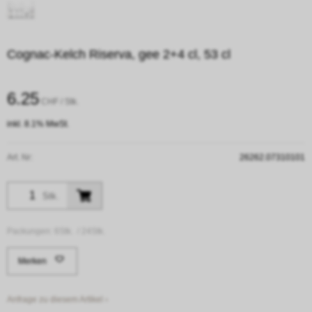
Cognac-Kelch Riserva, gee 2+4 cl, 53 cl
6.25
CHF
/ Stk.
inkl. 8.1% MwSt.
Art. Nr:
26262.07310101
Stk.
Packungen:
6Stk. /
24Stk.
Merken
Anfrage zu diesem Artikel ›