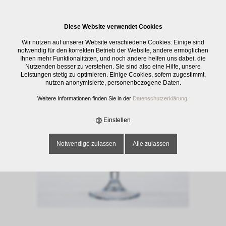
0
Diese Website verwendet Cookies
E-SHOP
›
GLASWAREN
›
TRINKGLÄSER
›
COGNAC-KELCH RISERVA, GEE
Wir nutzen auf unserer Website verschiedene Cookies: Einige sind
2+4 CL, 53 CL
notwendig für den korrekten Betrieb der Website, andere ermöglichen
Ihnen mehr Funktionalitäten, und noch andere helfen uns dabei, die
Nutzenden besser zu verstehen. Sie sind also eine Hilfe, unsere
Leistungen stetig zu optimieren. Einige Cookies, sofern zugestimmt,
nutzen anonymisierte, personenbezogene Daten.
Weitere Informationen finden Sie in der
Datenschutzerklärung
.
Einstellen
Notwendige zulassen
Alle zulassen