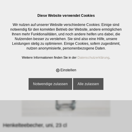
0
Diese Website verwendet Cookies
E-SHOP
›
GLASWAREN
›
TRINKGLÄSER
›
HENKELTEEBECHER, UNI, 23 CL
Wir nutzen auf unserer Website verschiedene Cookies: Einige sind
notwendig für den korrekten Betrieb der Website, andere ermöglichen
Ihnen mehr Funktionalitäten, und noch andere helfen uns dabei, die
Nutzenden besser zu verstehen. Sie sind also eine Hilfe, unsere
Leistungen stetig zu optimieren. Einige Cookies, sofern zugestimmt,
nutzen anonymisierte, personenbezogene Daten.
Weitere Informationen finden Sie in der
Datenschutzerklärung
.
Einstellen
Notwendige zulassen
Alle zulassen
Henkelteebecher, uni, 23 cl