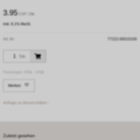
3.95
CHF
/ Stk.
inkl. 8.1% MwSt.
Art. Nr:
77222.00010100
Stk.
Packungen:
6Stk. /
6Stk.
Merken
Anfrage zu diesem Artikel ›
Zuletzt gesehen