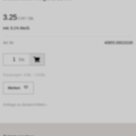
3.25
CHF
/ Stk.
inkl. 8.1% MwSt.
Art. Nr:
40855.00010100
Stk.
Packungen:
4Stk. /
24Stk.
Merken
Anfrage zu diesem Artikel ›