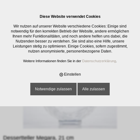
0
Diese Website verwendet Cookies
E-SHOP
›
GLASWAREN
›
PLATTEN / TELLER
›
DESSERTTELLER MEGARA,
Wir nutzen auf unserer Website verschiedene Cookies: Einige sind
21 CM
notwendig für den korrekten Betrieb der Website, andere ermöglichen
Ihnen mehr Funktionalitäten, und noch andere helfen uns dabei, die
Nutzenden besser zu verstehen. Sie sind also eine Hilfe, unsere
Leistungen stetig zu optimieren. Einige Cookies, sofern zugestimmt,
nutzen anonymisierte, personenbezogene Daten.
Weitere Informationen finden Sie in der
Datenschutzerklärung
.
Einstellen
Notwendige zulassen
Alle zulassen
Dessertteller Megara, 21 cm