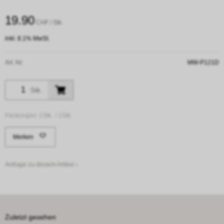
19.90
CHF
/ Stk.
inkl. 8.1% MwSt.
Art. Nr:
MW-P121D
Stk.
Packungen:
1Stk. /
1Stk.
Merken
Anfrage zu diesem Artikel ›
Zuletzt gesehen