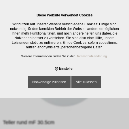
0
Diese Website verwendet Cookies
E-SHOP
›
GESCHIRR
›
ESSGESCHIRR
›
TELLER RUND MF 30.5CM
Wir nutzen auf unserer Website verschiedene Cookies: Einige sind
notwendig für den korrekten Betrieb der Website, andere ermöglichen
Ihnen mehr Funktionalitäten, und noch andere helfen uns dabei, die
Nutzenden besser zu verstehen. Sie sind also eine Hilfe, unsere
Leistungen stetig zu optimieren. Einige Cookies, sofern zugestimmt,
nutzen anonymisierte, personenbezogene Daten.
Weitere Informationen finden Sie in der
Datenschutzerklärung
.
Einstellen
Notwendige zulassen
Alle zulassen
Teller rund mF 30.5cm