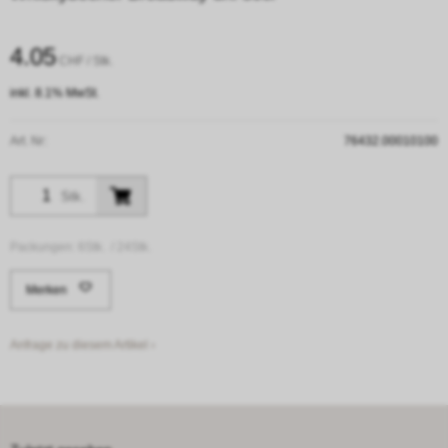
4.05
CHF
/ Stk.
inkl. 8.1% MwSt.
Art. Nr:
76432.00010100
Stk.
Packungen:
6Stk. /
24Stk.
Merken
Anfrage zu diesem Artikel ›