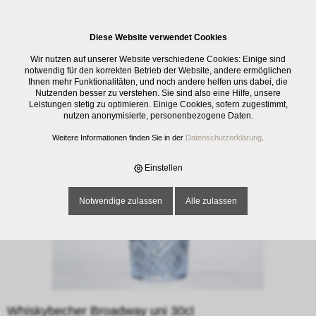
0
Diese Website verwendet Cookies
E-SHOP
›
GLASWAREN
›
TRINKGLÄSER
›
WHISKYBECHER BROADWAY
Wir nutzen auf unserer Website verschiedene Cookies: Einige sind
UNI 30CL
notwendig für den korrekten Betrieb der Website, andere ermöglichen
Ihnen mehr Funktionalitäten, und noch andere helfen uns dabei, die
Nutzenden besser zu verstehen. Sie sind also eine Hilfe, unsere
Leistungen stetig zu optimieren. Einige Cookies, sofern zugestimmt,
nutzen anonymisierte, personenbezogene Daten.
Weitere Informationen finden Sie in der
Datenschutzerklärung
.
Einstellen
Notwendige zulassen
Alle zulassen
Whiskybecher Broadway uni 30cl