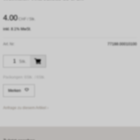
4.00
CHF
/ Stk.
inkl. 8.1% MwSt.
Art. Nr:
77188.00010100
Stk.
Packungen:
6Stk. /
6Stk.
Merken
Anfrage zu diesem Artikel ›