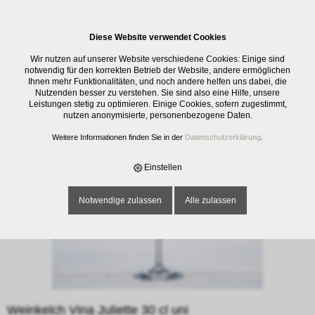
0
Diese Website verwendet Cookies
E-SHOP
›
GLASWAREN
›
TRINKGLÄSER
›
WEINKELCH VINA JULIETTE 30
Wir nutzen auf unserer Website verschiedene Cookies: Einige sind
CL UNI
notwendig für den korrekten Betrieb der Website, andere ermöglichen
Ihnen mehr Funktionalitäten, und noch andere helfen uns dabei, die
Nutzenden besser zu verstehen. Sie sind also eine Hilfe, unsere
Leistungen stetig zu optimieren. Einige Cookies, sofern zugestimmt,
nutzen anonymisierte, personenbezogene Daten.
Weitere Informationen finden Sie in der
Datenschutzerklärung
.
Einstellen
Notwendige zulassen
Alle zulassen
Weinkelch Vina Juliette 30 cl uni