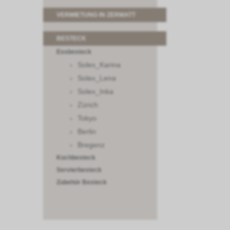
VERMIETUNG IN ZERMATT
BESTECK
Essbesteck
Solex_Karina
Solex_Lena
Solex_Inka
Zürich
Tokyo
Berlin
Bregenz
Kochbesteck
Servierbesteck
Zubehör Besteck