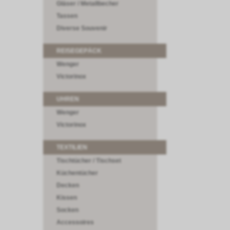
Gläser / Metallbecher
Tassen
Diverse Souvenir
REISEGEPÄCK
Wenger
Victorinox
UHREN
Wenger
Victorinox
TEXTILIEN
Tischtücher / Tischset
Küchentücher
Decken
Kissen
Socken
Accessoires