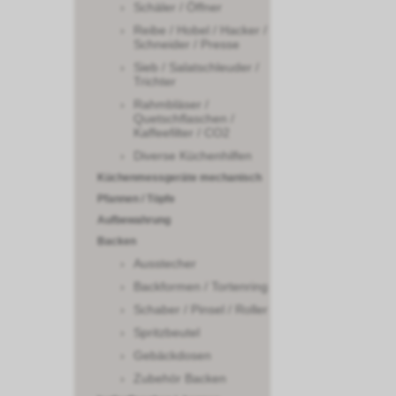
Schäler / Öffner
Reibe / Hobel / Hacker /
Schneider / Presse
Sieb / Salatschleuder /
Trichter
Rahmbläser /
Quetschflaschen /
Kaffeefilter / CO2
Diverse Küchenhilfen
Küchenmessgeräte mechanisch
Pfannen / Töpfe
Aufbewahrung
Backen
Ausstecher
Backformen / Tortenring
Schaber / Pinsel / Roller
Spritzbeutel
Gebäckdosen
Zubehör Backen