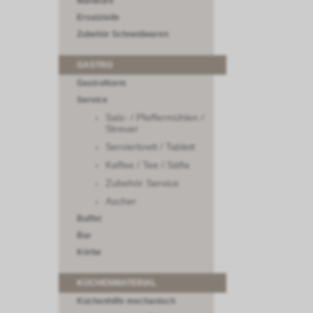
Maniküre
Ersatzteile
Zubehör Schneidwaren
GASTRO
GastroNorm
Service
Salz- / Pfeffermühlen /
Streuer
Servierbrett / Tablett
Kaffee / Tee / Säfte
Zubehör Service
Ascher
Buffet
Bar
Körbe
KÜCHENMATERIAL
Küchenhilfe mechanisch