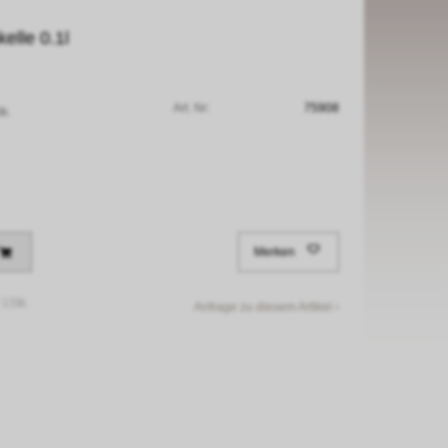
lle 0.1l
Art. Nr:
75908
tk.
Merken
/
1Stk.
Anfrage zu diesem Artikel ›