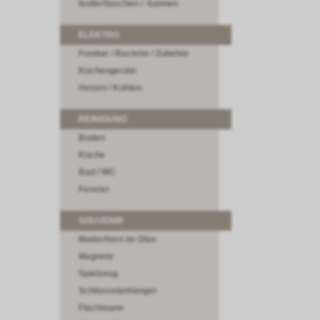
Isolierflaschen / -kannen
ELEKTRO
Fondue / Raclette / Zubehör
Küchengeräte
Heizen / Kühlen
REINIGUNG
Boden
Küche
Bad / WC
Fenster
SOUVENIR
Matterhorn im Glas
Magnete
Spielzeug
Schlüsselanhänger
Flachmann