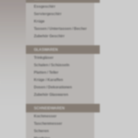
Essgeschirr
Serviergeschirr
Krüge
Tassen / Untertassen / Becher
Zubehör Geschirr
GLASWAREN
Trinkgläser
Schalen / Schüsseln
Platten / Teller
Krüge / Karaffen
Dosen / Dekorationen
Zubehör Glaswaren
SCHNEIDWAREN
Kochmesser
Taschenmesser
Scheren