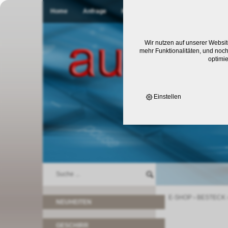
Home
Anfrage
Kontakt
Wir nutzen auf unserer Websit
mehr Funktionalitäten, und noch
optimi
Einstellen
E-SHOP
›
BESTECK
NEUHEITEN
GESCHIRR