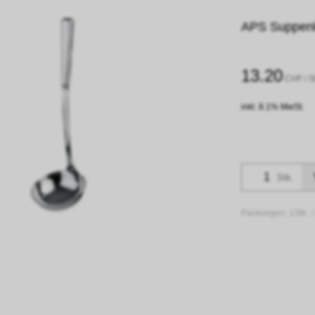
APS Suppenke
13.20
CHF
/ S
inkl. 8.1% MwSt.
Stk.
Packungen:
1Stk. 