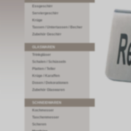
Essgeschirr
Serviergeschirr
Krüge
Tassen / Untertassen / Becher
Zubehör Geschirr
GLASWAREN
Trinkgläser
Schalen / Schüsseln
Platten / Teller
Krüge / Karaffen
Dosen / Dekorationen
Zubehör Glaswaren
SCHNEIDWAREN
Kochmesser
Taschenmesser
Scheren