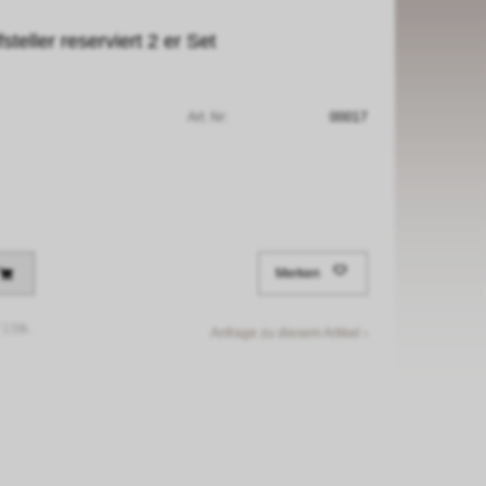
teller reserviert 2 er Set
Art. Nr:
00017
Merken
/
1Stk.
Anfrage zu diesem Artikel ›