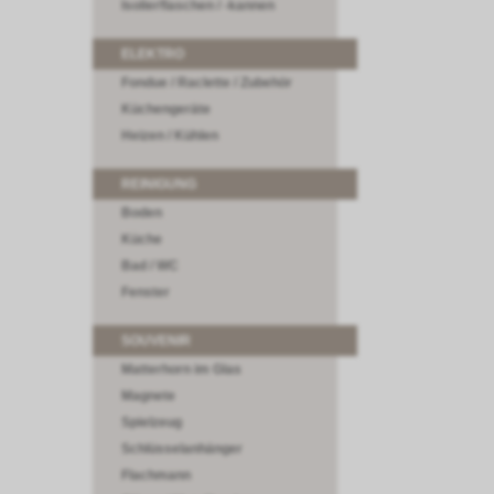
Isolierflaschen / -kannen
ELEKTRO
Fondue / Raclette / Zubehör
Küchengeräte
Heizen / Kühlen
REINIGUNG
Boden
Küche
Bad / WC
Fenster
SOUVENIR
Matterhorn im Glas
Magnete
Spielzeug
Schlüsselanhänger
Flachmann