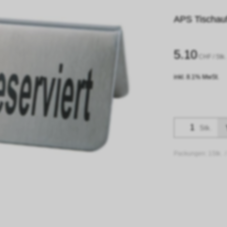
APS Tischaufs
5.10
CHF
/ Stk.
inkl. 8.1% MwSt.
Stk.
Packungen:
1Stk. 