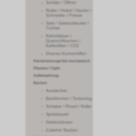
Schäler / Öffner
Reibe / Hobel / Hacker /
Schneider / Presse
Sieb / Salatschleuder /
Trichter
Rahmbläser /
Quetschflaschen /
Kaffeefilter / CO2
Diverse Küchenhilfen
Küchenmessgeräte mechanisch
Pfannen / Töpfe
Aufbewahrung
Backen
Ausstecher
Backformen / Tortenring
Schaber / Pinsel / Roller
Spritzbeutel
Gebäckdosen
Zubehör Backen