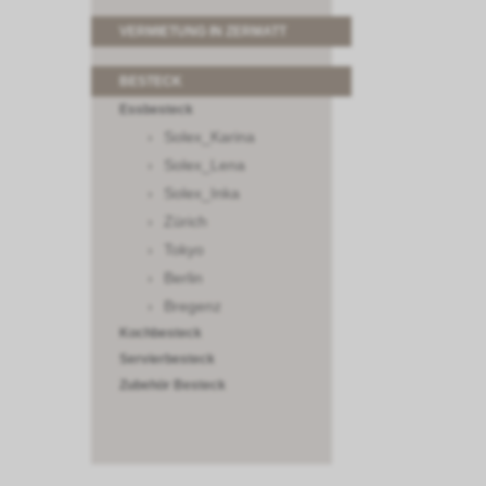
VERMIETUNG IN ZERMATT
BESTECK
Essbesteck
Solex_Karina
Solex_Lena
Solex_Inka
Zürich
Tokyo
Berlin
Bregenz
Kochbesteck
Servierbesteck
Zubehör Besteck