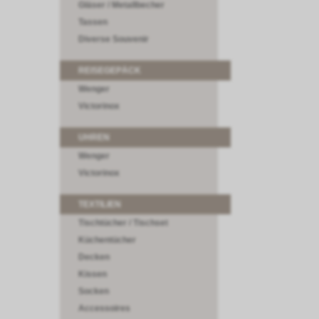
Gläser / Metallbecher
Tassen
Diverse Souvenir
REISEGEPÄCK
Wenger
Victorinox
UHREN
Wenger
Victorinox
TEXTILIEN
Tischtücher / Tischset
Küchentücher
Decken
Kissen
Socken
Accessoires