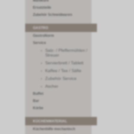
Maniküre
Ersatzteile
Zubehör Schneidwaren
GASTRO
GastroNorm
Service
Salz- / Pfeffermühlen /
Streuer
Servierbrett / Tablett
Kaffee / Tee / Säfte
Zubehör Service
Ascher
Buffet
Bar
Körbe
KÜCHENMATERIAL
Küchenhilfe mechanisch