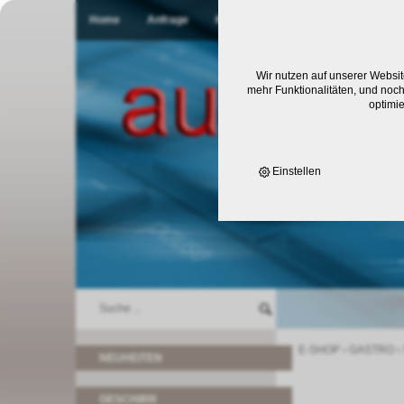
Home
Anfrage
Kontakt
Wir nutzen auf unserer Websit
mehr Funktionalitäten, und noch
optimi
Einstellen
E-SHOP
›
GASTRO
›
NEUHEITEN
GESCHIRR