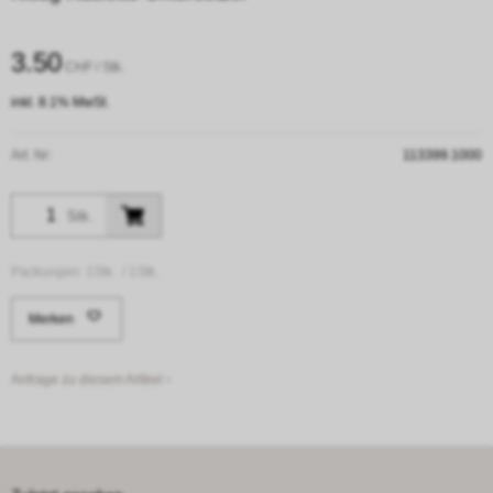
3.50
CHF
/ Stk.
inkl. 8.1% MwSt.
Art. Nr:
113399.1000
Stk.
Packungen:
1Stk. /
1Stk.
Merken
Anfrage zu diesem Artikel ›