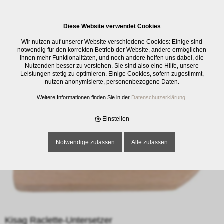
0
Diese Website verwendet Cookies
E-SHOP
›
ELEKTRO
›
FONDUE / RACLETTE / ZUBEHÖR
›
KISAG
Wir nutzen auf unserer Website verschiedene Cookies: Einige sind
RACLETTE-UNTERSETZER
notwendig für den korrekten Betrieb der Website, andere ermöglichen
Ihnen mehr Funktionalitäten, und noch andere helfen uns dabei, die
Nutzenden besser zu verstehen. Sie sind also eine Hilfe, unsere
Leistungen stetig zu optimieren. Einige Cookies, sofern zugestimmt,
nutzen anonymisierte, personenbezogene Daten.
Weitere Informationen finden Sie in der
Datenschutzerklärung
.
Einstellen
Notwendige zulassen
Alle zulassen
Kisag Raclette-Untersetzer