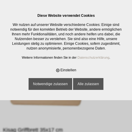
0
Diese Website verwendet Cookies
E-SHOP
›
SCHNEIDWAREN
›
ZUBEHÖR SCHNEIDWAREN
›
KISAG
Wir nutzen auf unserer Website verschiedene Cookies: Einige sind
GRIFFBRETT 35X17 CM
notwendig für den korrekten Betrieb der Website, andere ermöglichen
Ihnen mehr Funktionalitäten, und noch andere helfen uns dabei, die
Nutzenden besser zu verstehen. Sie sind also eine Hilfe, unsere
Leistungen stetig zu optimieren. Einige Cookies, sofern zugestimmt,
nutzen anonymisierte, personenbezogene Daten.
Weitere Informationen finden Sie in der
Datenschutzerklärung
.
Einstellen
Notwendige zulassen
Alle zulassen
Kisag Griffbrett 35x17 cm