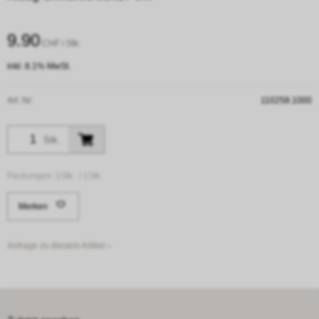
9.90
CHF
/ Stk.
inkl. 8.1% MwSt.
Art. Nr:
110258.1000
Stk.
Packungen:
1Stk. /
1Stk.
Merken
Anfrage zu diesem Artikel ›