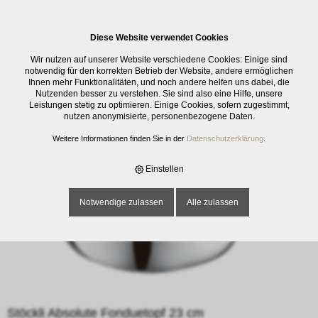
0
Diese Website verwendet Cookies
E-SHOP
›
ELEKTRO
›
FONDUE / RACLETTE / ZUBEHÖR
›
STÖCKLI
Wir nutzen auf unserer Website verschiedene Cookies: Einige sind
ABSOLUTE FONDUETOPF 23 CM
notwendig für den korrekten Betrieb der Website, andere ermöglichen
Ihnen mehr Funktionalitäten, und noch andere helfen uns dabei, die
Nutzenden besser zu verstehen. Sie sind also eine Hilfe, unsere
Leistungen stetig zu optimieren. Einige Cookies, sofern zugestimmt,
nutzen anonymisierte, personenbezogene Daten.
Weitere Informationen finden Sie in der
Datenschutzerklärung
.
Einstellen
Notwendige zulassen
Alle zulassen
Stöckli Absolute Fonduetopf 23 cm