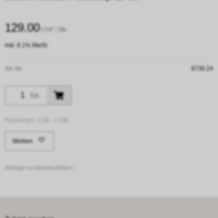
129.00
CHF
/ Stk.
inkl. 8.1% MwSt.
Art. Nr:
8730.24
Stk.
Packungen:
1Stk. /
1Stk.
Merken
Anfrage zu diesem Artikel ›